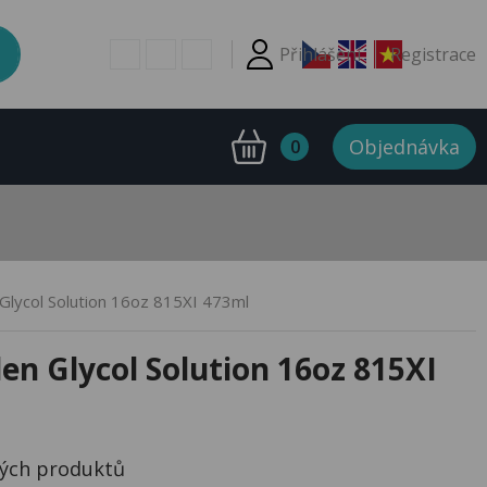
Přihlášení
Registrace
Objednávka
0
Glycol Solution 16oz 815XI 473ml
en Glycol Solution 16oz 815XI
ných produktů