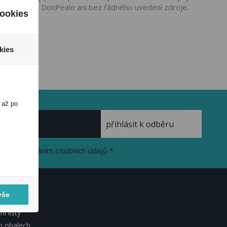
ho souhlasu DonPealo ani bez řádného uvedení zdroje.
ookies
kies
 až po
se zpracováním osobních údajů *
vše
KUMENTY
í listy
o obalech