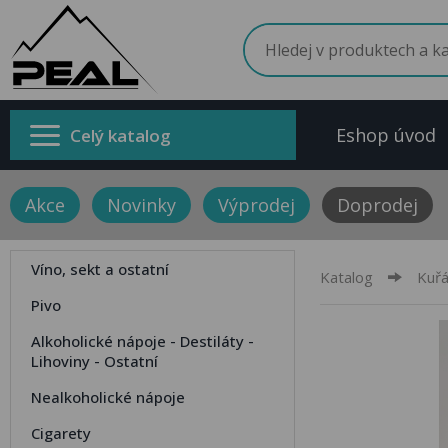
Eshop úvod
Celý katalog
Akce
Novinky
Výprodej
Doprodej
Víno, sekt a ostatní
Katalog
Kuřá
Pivo
Alkoholické nápoje - Destiláty -
Lihoviny - Ostatní
Nealkoholické nápoje
Cigarety