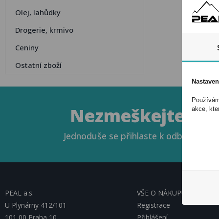
Olej, lahůdky
Drogerie, krmivo
Ceniny
Ostatní zboží
Nastaven
Používáme
Nezmeškejte naše
akce, kte
Jednoduše se přihlaste k odběru novin
PEAL a.s.
VŠE O NÁKUPU, ESHOP
U Plynárny 412/101
Registrace
101 00 Praha 10
Přihlášení