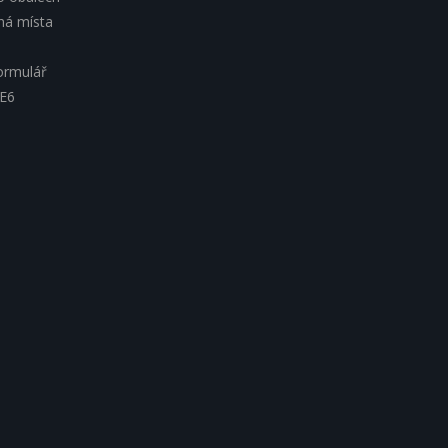
lná místa
ormulář
 E6