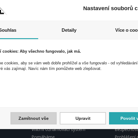
kopírovány bez předchozí
Nastavení souborů c
Souhlas
Detaily
Více o coo
í cookies: Aby všechno fungovalo, jak má.
 cookies, aby se vám web dobře prohlížel a vše fungovalo - od vyhledávání
 akce a slevy!
ré vás zajímají. Navíc nám tím pomůžete web zlepšovat.
ek a využijte exkluzivních výhod!
Souhlasím 
Zamítnout vše
Upravit
Povolit 
INFORMACE PEAL
PEAL, DO
Vnitřní oznamovací systém
Bezpečnostn
Pomáháme
Prohlášení 