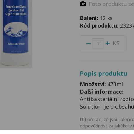
Foto produktu se 
Balení:
12 ks
Kód produktu:
2323
KS
Popis produktu
Množství:
473ml
Další informace:
Antibakteriální rozto
Solution je o obsahu 
I přesto, že jsou infor
odpovědnost za jakékoliv 
zákona. Tyto informace js