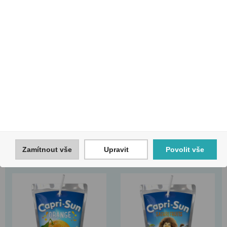
Capri Sun 0,2l
Capri Sun 0,2l Mystic
Multivitamin
Dragon
Kód:
46000300
Kód:
47134300
Zamítnout vše
Upravit
Povolit vše