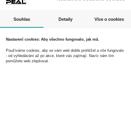
Souhlas
Detaily
Více o cookies
Nastavení cookies: Aby všechno fungovalo, jak má.
Používáme cookies, aby se vám web dobře prohlížel a vše fungovalo
- od vyhledávání až po akce, které vás zajímají. Navíc nám tím
pomůžete web zlepšovat.
Cappy Pulpy 1l
Cappy Pulpy
Pomeranč PET
Pomeranč 0,33l PET
Kód:
45120400
Kód:
45120300