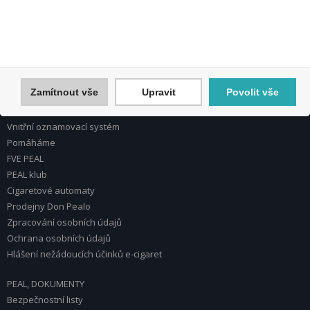
Nápověda k registraci a nákupu
Obchodní podmínky
Reklamace
Reklamační řád a záruční podmínky
elektronické cigarety
Zapomenuté heslo
Zamítnout vše
Upravit
Povolit vše
INFORMACE PEAL
Vnitřní oznamovací systém
Pomáháme
FVE PEAL
PEAL klub
Cigaretové automaty
Prodejny Don Pealo
Zpracování osobních údajů
Ochrana osobních údajů
Hlášení nežádoucích účinků e-cigaret
PEAL, DOKUMENTY
Bezpečnostní listy