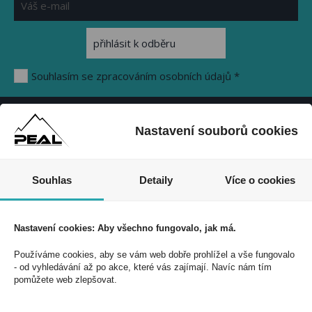
Souhlasím se zpracováním osobních údajů *
Nastavení souborů cookies
PEAL a.s.
U Plynárny 412/101
101 00 Praha 10
Souhlas
Detaily
Více o cookies
Česká republika
Tel.: 272 774 153
Nastavení cookies: Aby všechno fungovalo, jak má.
E-mail: info@peal.cz
Používáme cookies, aby se vám web dobře prohlížel a vše fungovalo
VŠE O NÁKUPU, ESHOP
- od vyhledávání až po akce, které vás zajímají. Navíc nám tím
pomůžete web zlepšovat.
Registrace
Přihlášení