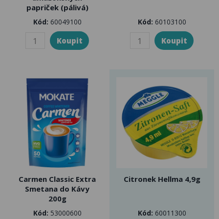
papriček (pálivá)
Kód:
60049100
Kód:
60103100
Carmen Classic Extra
Citronek Hellma 4,9g
Smetana do Kávy
200g
Kód:
53000600
Kód:
60011300