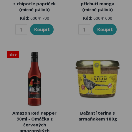
z chipotle papriček
příchutí manga
(mírně pálivá)
(mírně pálivá)
Kód:
60041700
Kód:
60041600
akce
Amazon Red Pepper
Bažantí terina s
90ml - Omáčka z
armaňakem 180g
červených
amazonských