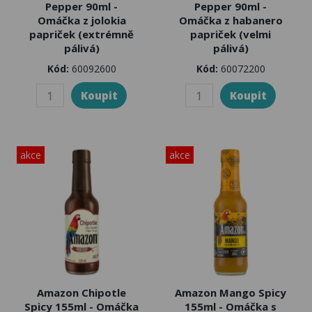
Pepper 90ml -
Pepper 90ml -
Omáčka z jolokia
Omáčka z habanero
papriček (extrémně
papriček (velmi
pálivá)
pálivá)
Kód:
60092600
Kód:
60072200
akce
akce
Amazon Chipotle
Amazon Mango Spicy
Spicy 155ml - Omáčka
155ml - Omáčka s