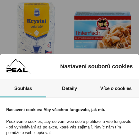
Cukr Krystal 1Kg
Don Fernando
Nastavení souborů cookies
Kalamáry v americké
omáčce 111g
Kód:
61000800
Kód:
60063100
Souhlas
Detaily
Více o cookies
Nastavení cookies: Aby všechno fungovalo, jak má.
Používáme cookies, aby se vám web dobře prohlížel a vše fungovalo
- od vyhledávání až po akce, které vás zajímají. Navíc nám tím
pomůžete web zlepšovat.