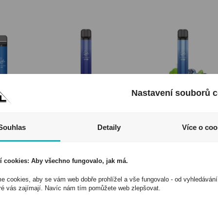
Nastavení souborů c
cká
Elektronická
Elektronická
Souhlas
Detaily
Více o coo
a
cigareta
cigareta
á Elf
jednorázová Elf
jednorázová Elf
e Razz
Bar 600 Blueberry
Bar 600 Blueberr
í cookies: Aby všechno fungovalo, jak má.
mg/ml
20mg/ml
Sour Raspberry
20mg/ml
 cookies, aby se vám web dobře prohlížel a vše fungovalo - od vyhledávání
900
Kód:
23498400
Kód:
23498300
ré vás zajímají. Navíc nám tím pomůžete web zlepšovat.