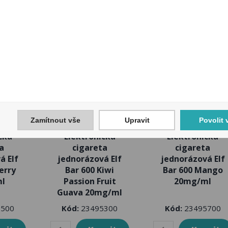
Zamítnout vše
Upravit
Povolit 
cká
Elektronická
Elektronická
a
cigareta
cigareta
á Elf
jednorázová Elf
jednorázová Elf
erry
Bar 600 Kiwi
Bar 600 Mango
l
Passion Fruit
20mg/ml
Guava 20mg/ml
500
Kód:
23495300
Kód:
23495700