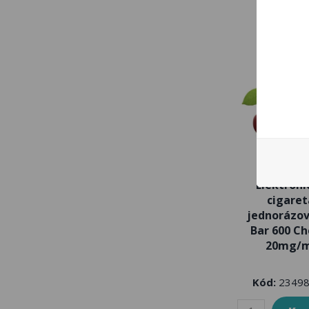
Elektroni
cigaret
jednorázov
Bar 600 Ch
20mg/m
Kód:
23498