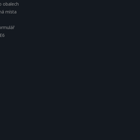
o obalech
lná místa
ormulář
 E6