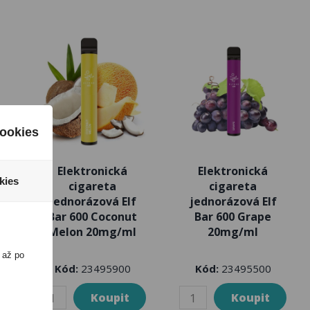
ookies
Elektronická
Elektronická
kies
cigareta
cigareta
jednorázová Elf
jednorázová Elf
y
Bar 600 Coconut
Bar 600 Grape
Melon 20mg/ml
20mg/ml
 až po
Kód:
23495900
Kód:
23495500