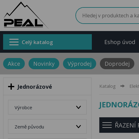
Eshop úvod
Celý katalog
Akce
Novinky
Výprodej
Doprodej
Jednorázové
Katalog
Elek
JEDNORÁZ
Výrobce
ŘAZENÍ
Země původu