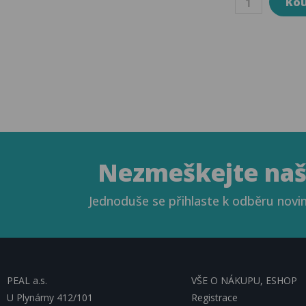
Nezmeškejte naše
Jednoduše se přihlaste k odběru novin
PEAL a.s.
VŠE O NÁKUPU, ESHOP
U Plynárny 412/101
Registrace