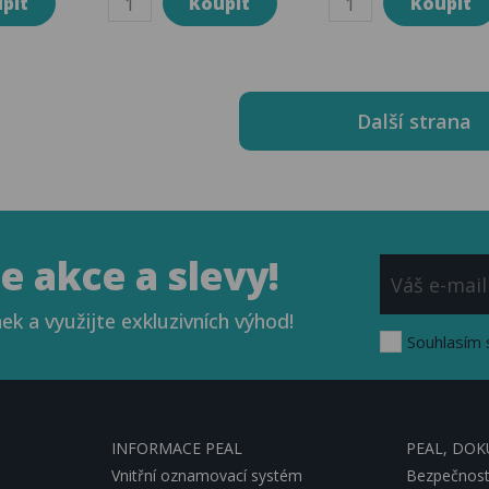
Další strana
 akce a slevy!
ek a využijte exkluzivních výhod!
Souhlasím 
INFORMACE PEAL
PEAL, DO
Vnitřní oznamovací systém
Bezpečnostn