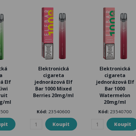
cká
Elektronická
Elektronická
a
cigareta
cigareta
á Elf
jednorázová Elf
jednorázová Elf
Kiwi
Bar 1000 Mixed
Bar 1000
ruit
Berries 20mg/ml
Watermelon
g/ml
20mg/ml
500
Kód:
23540600
Kód:
23540700