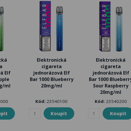
cká
Elektronická
Elektronická
a
cigareta
cigareta
á Elf
jednorázová Elf
jednorázová Elf
pple
Bar 1000 Blueberry
Bar 1000 Blueberr
g/ml
20mg/ml
Sour Raspberry
20mg/ml
000
Kód:
23540100
Kód:
23540200