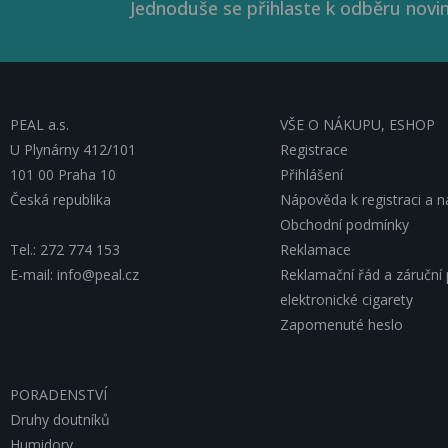
Jednoduše se přihlaste k odběru novin
PEAL a.s.
VŠE O NÁKUPU, ESHOP
U Plynárny 412/101
Registrace
101 00 Praha 10
Přihlášení
Česká republika
Nápověda k registraci a 
Obchodní podmínky
Tel.: 272 774 153
Reklamace
E-mail: info@peal.cz
Reklamační řád a záruční
elektronické cigarety
Zapomenuté heslo
PORADENSTVÍ
Druhy doutníků
Humidory