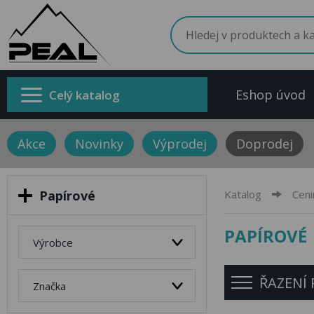
Eshop úvod
Celý katalog
Akce
Novinky
Výprodej
Doprodej
Papírové
Katalog
Ceni
PAPÍROVÉ
Výrobce
ŘAZENÍ
Značka