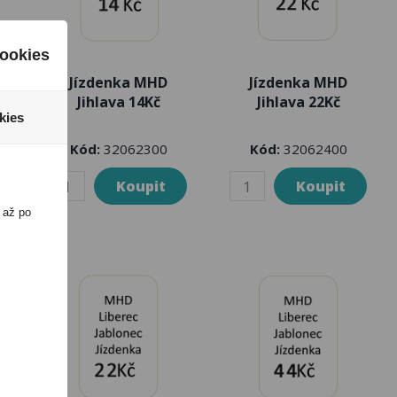
ookies
Jízdenka MHD
Jízdenka MHD
Jihlava 14Kč
Jihlava 22Kč
kies
Kód:
32062300
Kód:
32062400
 až po