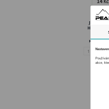
Jízdenka
Hradce Krá
14Kč
Kód:
32068
Nastaven
Používáme
akce, kte