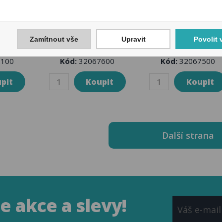
 MHD
Jízdenka MHD
Jízdenka MHD
7Kč
Liberec 17Kč
Liberec 34Kč
Zamítnout vše
Upravit
Povolit 
100
Kód:
32067600
Kód:
32067500
Další strana
 akce a slevy!