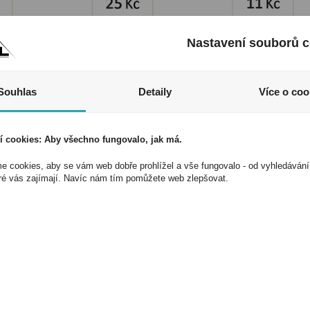
Nastavení souborů c
 MHD
Jízdenka MHD
Jízdenka MHD
lové
Hradce Králové
Jihlava 11Kč
Souhlas
Detaily
Více o coo
25Kč
200
Kód:
32068100
Kód:
32062200
í cookies: Aby všechno fungovalo, jak má.
 cookies, aby se vám web dobře prohlížel a vše fungovalo - od vyhledávání
ré vás zajímají. Navíc nám tím pomůžete web zlepšovat.