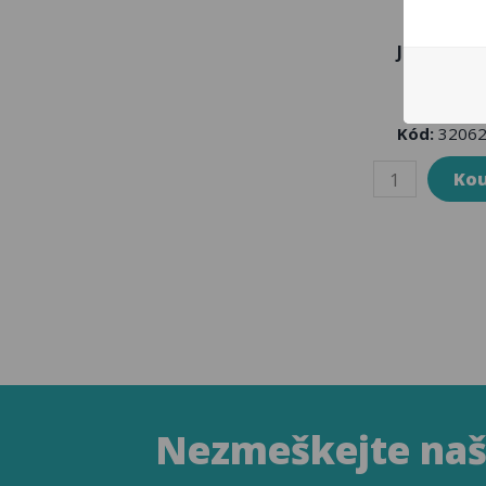
Jízdenka
Jihlava 
Kód:
32062
Nezmeškejte naše