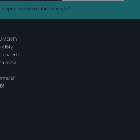
se zpracováním osobních údajů *
KUMENTY
í listy
o obalech
lná místa
ormulář
 E6