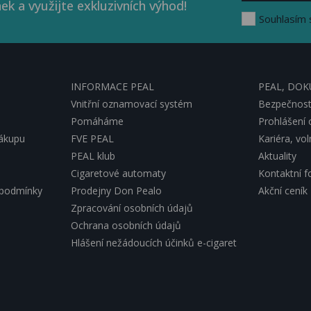
ek a využijte exkluzivních výhod!
Souhlasím 
INFORMACE PEAL
PEAL, DO
Vnitřní oznamovací systém
Bezpečnostn
Pomáháme
Prohlášení 
nákupu
FVE PEAL
Kariéra, vo
PEAL klub
Aktuality
Cigaretové automaty
Kontaktní f
 podmínky
Prodejny Don Pealo
Akční ceník
Zpracování osobních údajů
Ochrana osobních údajů
Hlášení nežádoucích účinků e-cigaret