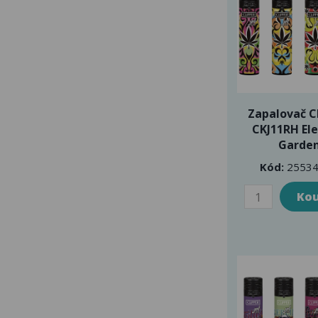
Zapalovač C
CKJ11RH El
Garde
Kód:
25534