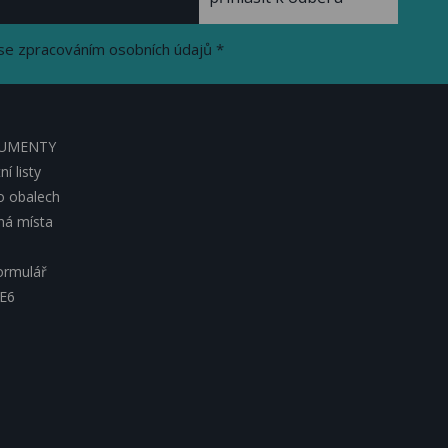
se zpracováním osobních údajů *
KUMENTY
í listy
o obalech
lná místa
ormulář
 E6