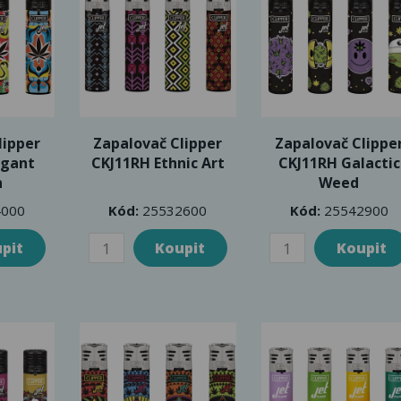
lipper
Zapalovač Clipper
Zapalovač Clippe
egant
CKJ11RH Ethnic Art
CKJ11RH Galactic
n
Weed
000
Kód:
25532600
Kód:
25542900