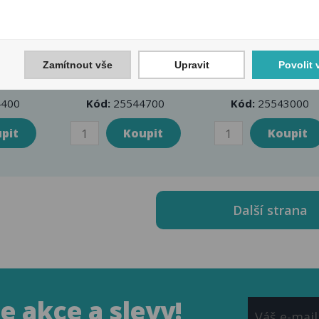
lipper
Zapalovač Clipper
Zapalovač Clippe
Posh
CKJ11RH
CKJ11RH Shiny
Zamítnout vše
Upravit
Povolit 
Psychodelic 2
Beetle
400
Kód:
25544700
Kód:
25543000
Další strana
 akce a slevy!