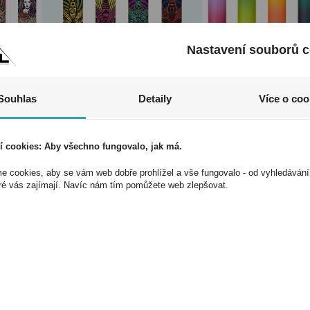
Nastavení souborů c
lipper
Zapalovač Clipper
Zapalovač Clippe
4 Life
CKJ11RH
CKJ11RH Metallic
Souhlas
Detaily
Více o coo
Mandaleaves
Gradient 2
200
Kód:
25528800
Kód:
25545900
í cookies: Aby všechno fungovalo, jak má.
 cookies, aby se vám web dobře prohlížel a vše fungovalo - od vyhledávání
ré vás zajímají. Navíc nám tím pomůžete web zlepšovat.