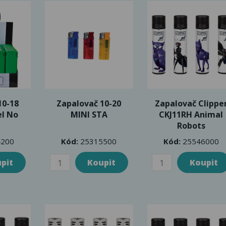
10-18
Zapalovač 10-20
Zapalovač Clippe
el No
MINI STA
CKJ11RH Animal
Robots
200
Kód:
25315500
Kód:
25546000