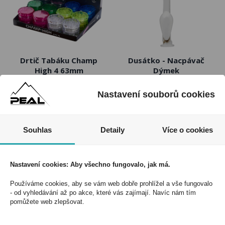
Drtič Tabáku Champ
Dusátko - Nacpávač
High 4 63mm
Dýmek
Kód:
23403400
Kód:
23003700
Nastavení souborů cookies
Souhlas
Detaily
Více o cookies
Nastavení cookies: Aby všechno fungovalo, jak má.
Používáme cookies, aby se vám web dobře prohlížel a vše fungovalo
- od vyhledávání až po akce, které vás zajímají. Navíc nám tím
pomůžete web zlepšovat.