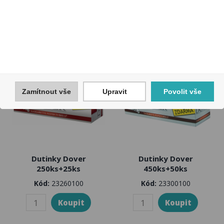
Zamítnout vše
Upravit
Povolit vše
Dutinky Dover
Dutinky Dover
250ks+25ks
450ks+50ks
Kód:
23260100
Kód:
23300100