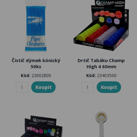
Čistič dýmek kónický
Drtič Tabáku Champ
50ks
High 4 60mm
Kód:
23002800
Kód:
23403500