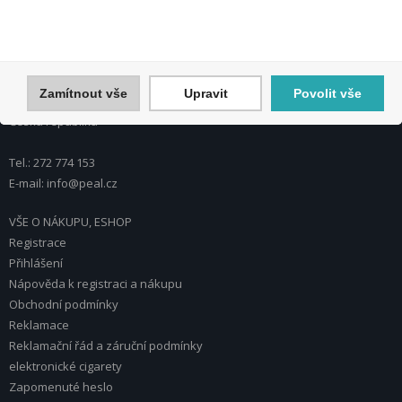
PEAL a.s.
U Plynárny 412/101
Zamítnout vše
Upravit
Povolit vše
101 00 Praha 10
Česká republika
Tel.: 272 774 153
E-mail: info@peal.cz
VŠE O NÁKUPU, ESHOP
Registrace
Přihlášení
Nápověda k registraci a nákupu
Obchodní podmínky
Reklamace
Reklamační řád a záruční podmínky
elektronické cigarety
Zapomenuté heslo