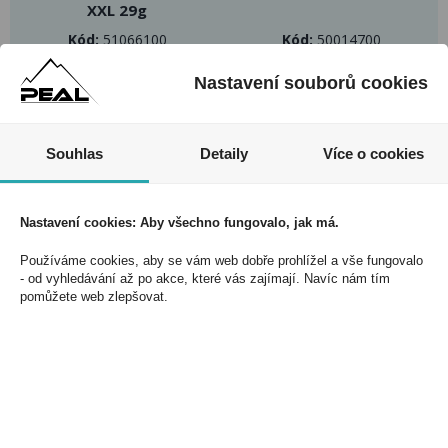
XXL 29g
Kód:
51066100
Kód:
50014700
Nastavení souborů cookies
Souhlas
Detaily
Více o cookies
Nezmeškejte naše akce a slevy!
Nastavení cookies: Aby všechno fungovalo, jak má.
Jednoduše se přihlaste k odběru novinek a využijte
Používáme cookies, aby se vám web dobře prohlížel a vše fungovalo
exkluzivních výhod!
- od vyhledávání až po akce, které vás zajímají. Navíc nám tím
pomůžete web zlepšovat.
Souhlasím se zpracováním osobních údajů *