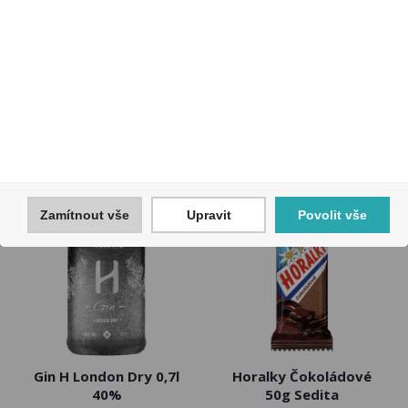
Davidoff SL-Line Gold
Dunhill International
188Kč U
212Kč U
Kód:
02000635
Kód:
04000131
novinka
novinka
Zamítnout vše
Upravit
Povolit vše
akce
Gin H London Dry 0,7l
Horalky Čokoládové
40%
50g Sedita