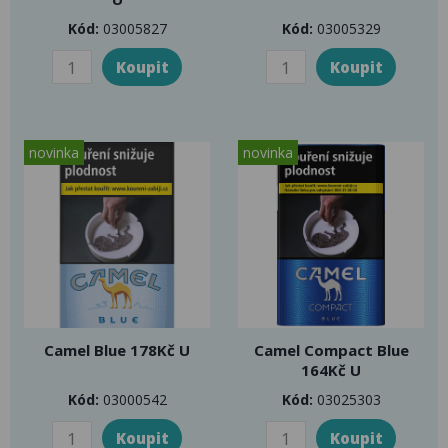
Kód:
03005827
Kód:
03005329
novinka
novinka
Camel Blue 178Kč U
Camel Compact Blue
164Kč U
Kód:
03000542
Kód:
03025303