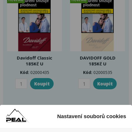
Davidoff Classic
DAVIDOFF GOLD
185Kč U
185Kč U
Kód:
02000435
Kód:
02000535
novinka
novinka
Nastavení souborů cookies