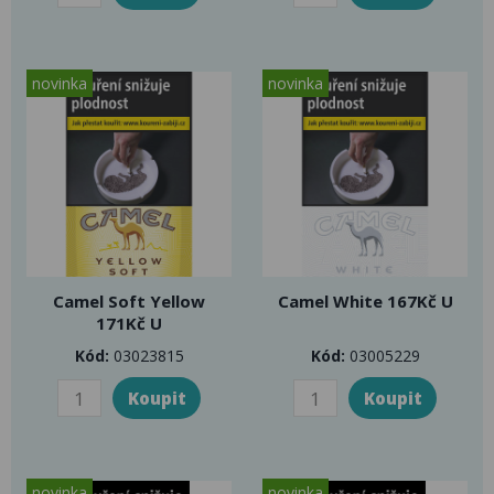
novinka
novinka
Camel Soft Yellow
Camel White 167Kč U
171Kč U
Kód:
03023815
Kód:
03005229
novinka
novinka