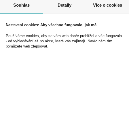
Souhlas
Detaily
Více o cookies
Nastavení cookies: Aby všechno fungovalo, jak má.
Davidoff ReShape
Davidoff Reshape
Používáme cookies, aby se vám web dobře prohlížel a vše fungovalo
Black 175Kč U
White 175Kč U
- od vyhledávání až po akce, které vás zajímají. Navíc nám tím
pomůžete web zlepšovat.
Kód:
02009632
Kód:
02009732
novinka
novinka