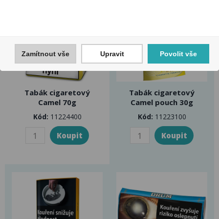
Zamítnout vše
Upravit
Povolit vše
Tabák cigaretový
Tabák cigaretový
Camel 70g
Camel pouch 30g
Kód:
11224400
Kód:
11223100