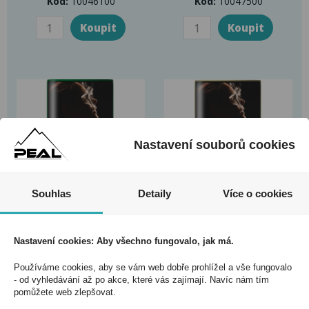
Kód:
10046100
Kód:
10047500
Nastavení souborů cookies
Souhlas
Detaily
Více o cookies
Tabák cigaretový Bali
Tabák cigaretový Bali
Shag Premium
Shag White
Nastavení cookies: Aby všechno fungovalo, jak má.
Virginia 30g
Halfzware 30g
Používáme cookies, aby se vám web dobře prohlížel a vše fungovalo
Kód:
10047300
Kód:
10047400
- od vyhledávání až po akce, které vás zajímají. Navíc nám tím
pomůžete web zlepšovat.