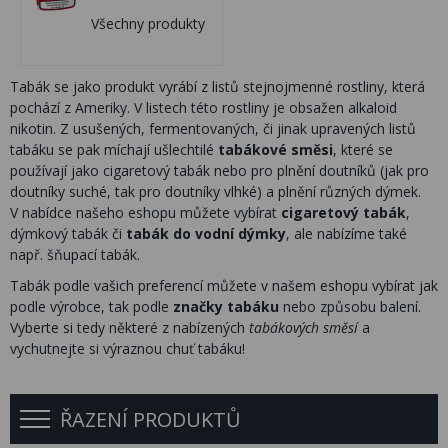
Všechny produkty
Tabák se jako produkt vyrábí z listů stejnojmenné rostliny, která
pochází z Ameriky. V listech této rostliny je obsažen alkaloid
nikotin. Z usušených, fermentovaných, či jinak upravených listů
tabáku se pak míchají ušlechtilé
tabákové směsi
, které se
používají jako cigaretový tabák nebo pro plnění doutníků (jak pro
doutníky suché, tak pro doutníky vlhké) a plnění různých dýmek.
V nabídce našeho eshopu můžete vybírat
cigaretový tabák
,
dýmkový tabák či
tabák do vodní dýmky
, ale nabízíme také
např. šňupací tabák.
Tabák podle vašich preferencí můžete v našem eshopu vybírat jak
podle výrobce, tak podle
značky tabáku
nebo způsobu balení.
Vyberte si tedy některé z nabízených
tabákových směsí
a
vychutnejte si výraznou chuť tabáku!
ŘAZENÍ PRODUKTŮ