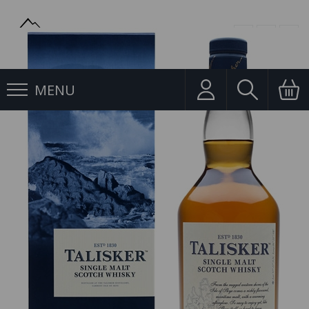
MENU
Whisky, Bourbon
Whisky Talisker 10YO Single Malt 0,7l 45,8% (karton)