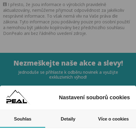
I přesto, že jsou informace o výrobcích pravidelně
aktualizovány, nemůžeme přijmout odpovědnost za jakékoliv
nesprávné informace. To však nemá vliv na Vaše práva dle
zákona. Tyto informace jsou podávány pouze pro osobní použití
a nemohou být jakkoliv kopírovány bez předchozího souhlasu
DonPealo ani bez řádného uvedení zdroje.
Nezmeškejte naše akce a slevy!
Jednoduše se přihlaste k odběru novinek a využijte
exkluzivních výhod!
Nastavení souborů cookies
Souhlas
Detaily
Více o cookies
Souhlasím se zpracováním osobních údajů *