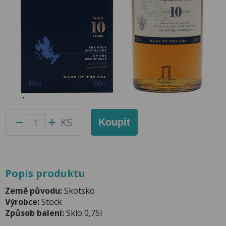
Whisky Talisker 10YO Single Malt 0,7l
45,8% (karton)
Přidat do oblíbených produktů
Foto produktu se může od skutečnosti mírně lišit.
Balení:
6 ks
Kód produktu:
41038400
KS
Koupit
Popis produktu
Země původu:
Skotsko
Výrobce:
Stock
Způsob balení:
Sklo 0,75l