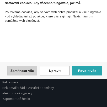
Nastavení cookies: Aby všechno fungovalo, jak má.
PEAL a.s.
Používáme cookies, aby se vám web dobře prohlížel a vše fungovalo
- od vyhledávání až po akce, které vás zajímají. Navíc nám tím
U Plynárny 412/101
pomůžete web zlepšovat.
101 00 Praha 10
Česká republika
Tel.: 272 774 153
E-mail: info@peal.cz
VŠE O NÁKUPU, ESHOP
Registrace
Přihlášení
Zamítnout vše
Upravit
Povolit vše
Nápověda k registraci a nákupu
Obchodní podmínky
Reklamace
Reklamační řád a záruční podmínky
elektronické cigarety
Zapomenuté heslo