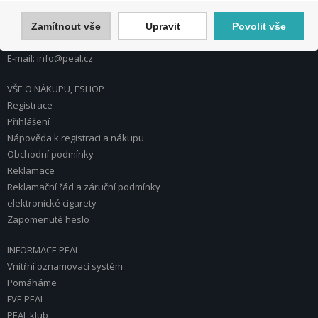
Česká republika
Zamítnout vše
Upravit
Povolit vše
Tel.: 272 774 153
E-mail: info@peal.cz
VŠE O NÁKUPU, ESHOP
Registrace
Přihlášení
Nápověda k registraci a nákupu
Obchodní podmínky
Reklamace
Reklamační řád a záruční podmínky
elektronické cigarety
Zapomenuté heslo
INFORMACE PEAL
Vnitřní oznamovací systém
Pomáháme
FVE PEAL
PEAL klub