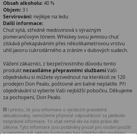
Obsah alkoholu:
40 %
Objem:
3 l
Servírování:
nejlépe na ledu
Další informace:
Chuť sytá, středně medovinová s výrazným
pomerančovým tónem. Whiskey svou jemnou chuť
získává překapáváním přes několikametrovou vrstvu
uhlí javoru cukrodárného a zráním v dubových sudech.
Vážení zákazníci, z bezpečnostního důvodu tento
produkt
nezasíláme přepravními službami
.Vaši
objednávku si můžete vyzvednout na kterékoli ze 120
prodejen Don Pealo, poštovné ani balné neplatíte. Při
objednávání si vyberte Vaši nejbližší pobočku. Děkujeme
za pochopení, Don Pealo.
I přesto, že jsou informace o výrobcích pravidelně
aktualizovány, nemůžeme přijmout odpovědnost za jakékoliv
nesprávné informace. To však nemá vliv na Vaše práva dle
zákona. Tyto informace jsou podávány pouze pro osobní použití
a nemohou být jakkoliv kopírovány bez předchozího souhlasu