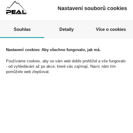
DonPealo ani bez řádného uvedení zdroje.
Nastavení souborů cookies
Nezmeškejte naše akce a slevy!
Souhlas
Detaily
Více o cookies
Jednoduše se přihlaste k odběru novinek a využijte
exkluzivních výhod!
Nastavení cookies: Aby všechno fungovalo, jak má.
Používáme cookies, aby se vám web dobře prohlížel a vše fungovalo
- od vyhledávání až po akce, které vás zajímají. Navíc nám tím
pomůžete web zlepšovat.
Souhlasím se zpracováním osobních údajů *
PEAL a.s.
U Plynárny 412/101
101 00 Praha 10