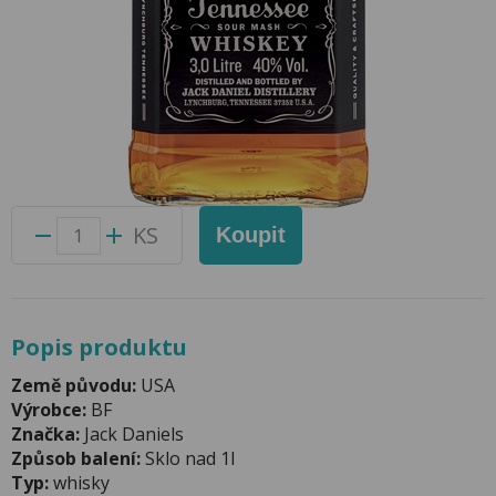
Whisky Jack Daniels 3l 40%
Přidat do oblíbených produktů
Foto produktu se může od skutečnosti mírně lišit.
Balení:
1 ks
Kód produktu:
41280700
KS
Koupit
Popis produktu
Země původu:
USA
Výrobce:
BF
Značka:
Jack Daniels
Způsob balení:
Sklo nad 1l
Typ:
whisky