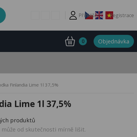
Přihlášení
Registrace
Objednávka
0
odka Finlandia Lime 1l 37,5%
dia Lime 1l 37,5%
ných produktů
může od skutečnosti mírně lišit.