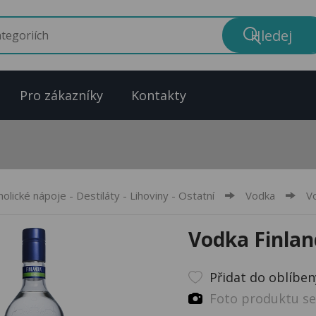
Pro zákazníky
Kontakty
holické nápoje - Destiláty - Lihoviny - Ostatní
Vodka
V
Vodka Finlan
Přidat do oblíbe
Foto produktu se 