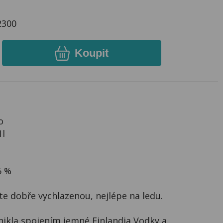
2300
Koupit
o
1l
5 %
e dobře vychlazenou, nejlépe na ledu.
znikla spojením jemné Finlandia Vodky a