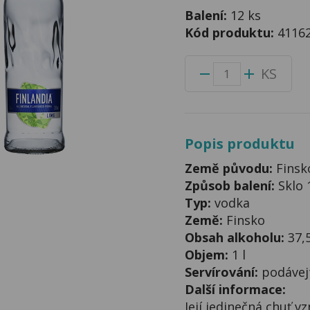
Balení:
12 ks
Kód produktu:
4116
KS
Popis produktu
Země původu:
Finsk
Způsob balení:
Sklo 
Typ:
vodka
Země:
Finsko
Obsah alkoholu:
37,
Objem:
1 l
Servírování:
podávejt
Další informace:
Její jedinečná chuť v