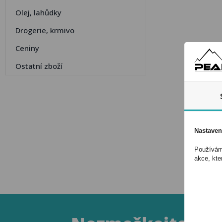
Olej, lahůdky
Drogerie, krmivo
Ceniny
Ostatní zboží
Nastaven
Používáme
akce, kte