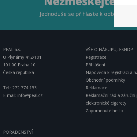
Nezmeškejte naše
Jednoduše se přihlaste k odběru novin
PEAL a.s.
VŠE O NÁKUPU, ESHOP
U Plynárny 412/101
Registrace
101 00 Praha 10
Přihlášení
Česká republika
Nápověda k registraci a 
Obchodní podmínky
Tel.: 272 774 153
Reklamace
E-mail: info@peal.cz
Reklamační řád a záruční
elektronické cigarety
Zapomenuté heslo
PORADENSTVÍ