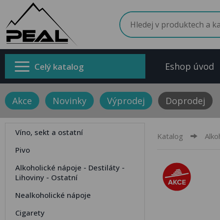
Eshop úvod
Celý katalog
Akce
Novinky
Výprodej
Doprodej
Víno, sekt a ostatní
Katalog
Alko
Pivo
Alkoholické nápoje - Destiláty -
Lihoviny - Ostatní
Nealkoholické nápoje
Cigarety