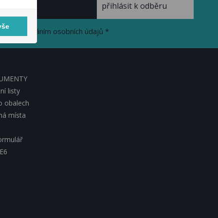
vše
se zpracováním osobních údajů *
KUMENTY
í listy
o obalech
lná místa
ormulář
 E6