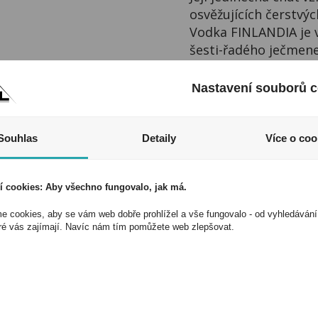
osvěžujících čerstvýc
Vodka FINLANDIA je v
šesti-řadého ječmene,
Používané suroviny 
Finska. Její origináln
Nastavení souborů c
Historie vodky Finlan
být prodávána v i v 
vodku na světě. Popul
Souhlas
Detaily
Více o coo
Vychutnejte si ledov
I přesto, že jsou infor
í cookies: Aby všechno fungovalo, jak má.
odpovědnost za jakékoliv 
 cookies, aby se vám web dobře prohlížel a vše fungovalo - od vyhledávání
zákona. Tyto informace js
ré vás zajímají. Navíc nám tím pomůžete web zlepšovat.
kopírovány bez předchozí