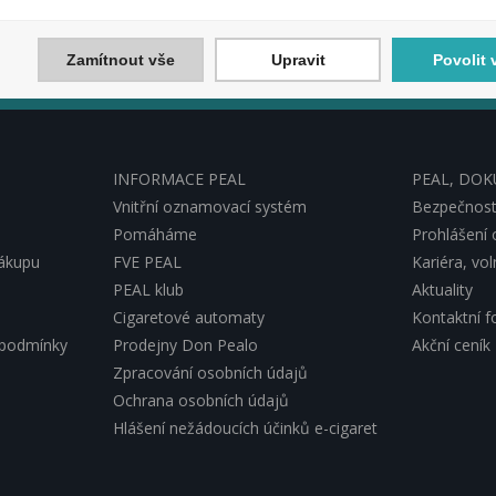
 akce a slevy!
ek a využijte exkluzivních výhod!
Zamítnout vše
Upravit
Povolit 
Souhlasím 
INFORMACE PEAL
PEAL, DO
Vnitřní oznamovací systém
Bezpečnostn
Pomáháme
Prohlášení 
nákupu
FVE PEAL
Kariéra, vo
PEAL klub
Aktuality
Cigaretové automaty
Kontaktní f
 podmínky
Prodejny Don Pealo
Akční ceník
Zpracování osobních údajů
Ochrana osobních údajů
Hlášení nežádoucích účinků e-cigaret