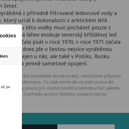
h limet.
yráběná z přírodně filtrované ledovcové vody a
 který uzrál k dokonalosti v arktickém létě.
pro výrobu této vodky musí pocházet pouze z
í designová láhev evokuje severský kříšťálový led.
ookies
dia se začala psát v roce 1970, v roce 1971 začala
Americe a dnes jde o šestou nejvíce vyráběnou
ární je nejen u nás, ale také v Polsku, Rusku.
kies
ý doušek a jemně sametové opojení.
mace o výrobcích pravidelně aktualizovány, nemůžeme přijmout
nesprávné informace. To však nemá vliv na Vaše práva dle
 až po
ou podávány pouze pro osobní použití a nemohou být jakkoliv
ho souhlasu DonPealo ani bez řádného uvedení zdroje.