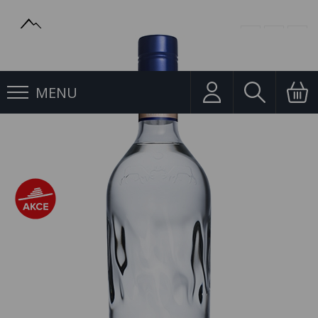
MENU
Vodka
Vodka Finlandia Grapefruit 1l 37,5%