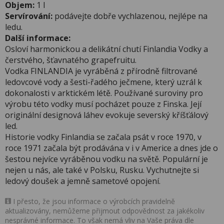
Objem:
1 l
Servírování:
podávejte dobře vychlazenou, nejlépe na
ledu.
Další informace:
Osloví harmonickou a delikátní chutí Finlandia Vodky a
čerstvého, šťavnatého grapefruitu.
Vodka FINLANDIA je vyráběná z přírodně filtrované
ledovcové vody a šesti-řadého ječmene, který uzrál k
dokonalosti v arktickém létě. Používané suroviny pro
výrobu této vodky musí pocházet pouze z Finska. Její
originální designová láhev evokuje severský kříšťálový
led.
Historie vodky Finlandia se začala psát v roce 1970, v
roce 1971 začala být prodávána v i v Americe a dnes jde o
šestou nejvíce vyráběnou vodku na světě. Populární je
nejen u nás, ale také v Polsku, Rusku. Vychutnejte si
ledový doušek a jemně sametové opojení.
I přesto, že jsou informace o výrobcích pravidelně
aktualizovány, nemůžeme přijmout odpovědnost za jakékoliv
nesprávné informace. To však nemá vliv na Vaše práva dle