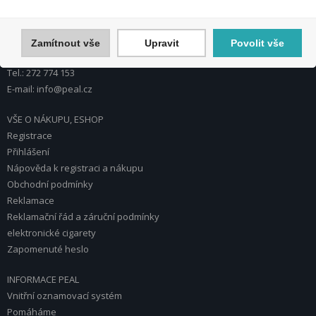
U Plynárny 412/101
101 00 Praha 10
Česká republika
Zamítnout vše
Upravit
Povolit vše
Tel.: 272 774 153
E-mail: info@peal.cz
VŠE O NÁKUPU, ESHOP
Registrace
Přihlášení
Nápověda k registraci a nákupu
Obchodní podmínky
Reklamace
Reklamační řád a záruční podmínky
elektronické cigarety
Zapomenuté heslo
INFORMACE PEAL
Vnitřní oznamovací systém
Pomáháme