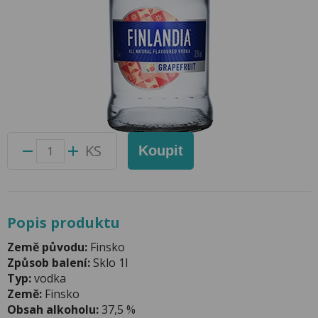
Vodka Finlandia Grapefruit 1l 37,5%
Přidat do oblíbených produktů
Foto produktu se může od skutečnosti mírně lišit.
Balení:
12 ks
Kód produktu:
41162400
KS
Koupit
Popis produktu
Země původu:
Finsko
Způsob balení:
Sklo 1l
Typ:
vodka
Země:
Finsko
Obsah alkoholu:
37,5 %