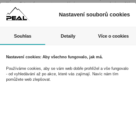
zákona. Tyto informace jsou podávány pouze pro osobní použití
a nemohou být jakkoliv kopírovány bez předchozího souhlasu
Nastavení souborů cookies
DonPealo ani bez řádného uvedení zdroje.
Souhlas
Detaily
Více o cookies
Nezmeškejte naše akce a slevy!
Jednoduše se přihlaste k odběru novinek a využijte
Nastavení cookies: Aby všechno fungovalo, jak má.
exkluzivních výhod!
Používáme cookies, aby se vám web dobře prohlížel a vše fungovalo
- od vyhledávání až po akce, které vás zajímají. Navíc nám tím
pomůžete web zlepšovat.
Souhlasím se zpracováním osobních údajů *
PEAL a.s.