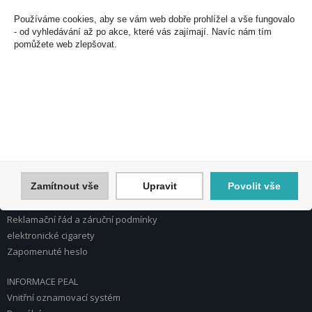
U Plynárny 412/101
Používáme cookies, aby se vám web dobře prohlížel a vše fungovalo
101 00 Praha 10
- od vyhledávání až po akce, které vás zajímají. Navíc nám tím
pomůžete web zlepšovat.
Česká republika
Tel.: 272 774 153
E-mail: info@peal.cz
VŠE O NÁKUPU, ESHOP
Registrace
Přihlášení
Nápověda k registraci a nákupu
Zamítnout vše
Upravit
Povolit vše
Obchodní podmínky
Reklamace
Reklamační řád a záruční podmínky
elektronické cigarety
Zapomenuté heslo
INFORMACE PEAL
Vnitřní oznamovací systém