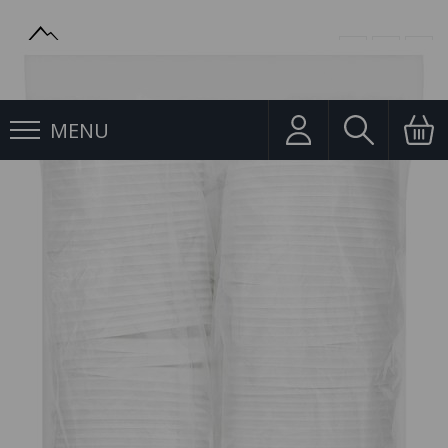
MENU
Jednorázové nádobí
Víčko na kelímek 0,2l Coffee To Go