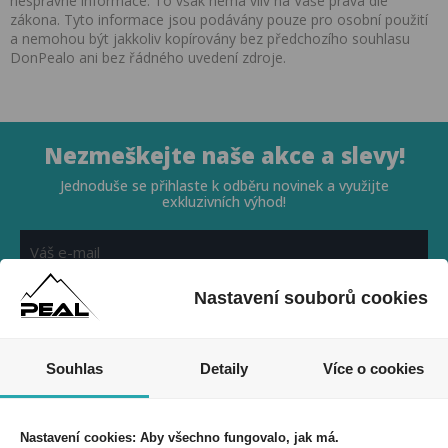
nesprávné informace. To však nemá vliv na Vaše práva dle
zákona. Tyto informace jsou podávány pouze pro osobní použití
a nemohou být jakkoliv kopírovány bez předchozího souhlasu
DonPealo ani bez řádného uvedení zdroje.
Nezmeškejte naše akce a slevy!
Jednoduše se přihlaste k odběru novinek a využijte
exkluzivních výhod!
Nastavení souborů cookies
Souhlasím se zpracováním osobních údajů *
Souhlas
Detaily
Více o cookies
Nastavení cookies: Aby všechno fungovalo, jak má.
PEAL a.s.