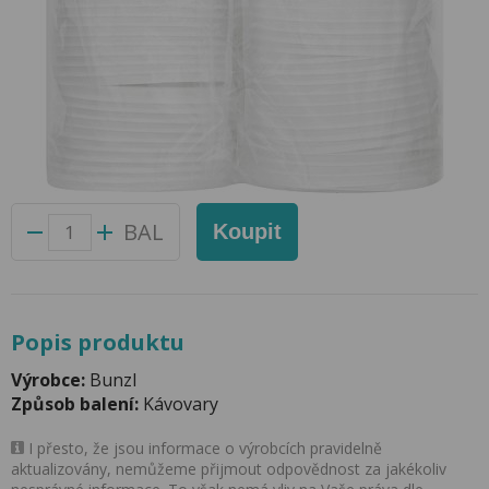
Víčko na kelímek 0,2l Coffee To Go
Přidat do oblíbených produktů
Foto produktu se může od skutečnosti mírně lišit.
Balení:
50 ks
Kód produktu:
61004600
BAL
Koupit
Popis produktu
Výrobce:
Bunzl
Způsob balení:
Kávovary
I přesto, že jsou informace o výrobcích pravidelně
aktualizovány, nemůžeme přijmout odpovědnost za jakékoliv