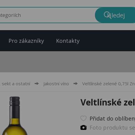
Pro zákazníky
Kontakty
, sekt a ostatní
Jakostní víno
Veltlínské zelené 0,75l Z
Veltlínské ze
Přidat do oblíbe
Foto produktu se 