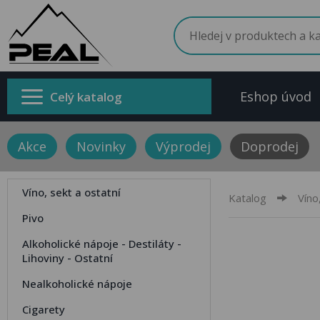
Eshop úvod
Celý katalog
Akce
Novinky
Výprodej
Doprodej
Víno, sekt a ostatní
Katalog
Víno
Pivo
Alkoholické nápoje - Destiláty -
Lihoviny - Ostatní
Nealkoholické nápoje
Cigarety