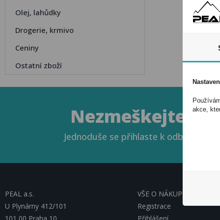
Olej, lahůdky
Drogerie, krmivo
Ceniny
Ostatní zboží
Nastaven
Používáme
Nezmeškejte naše
akce, kte
Jednoduše se přihlaste k odběru novin
PEAL a.s.
VŠE O NÁKUPU, ESHOP
U Plynárny 412/101
Registrace
101 00 Praha 10
Přihlášení