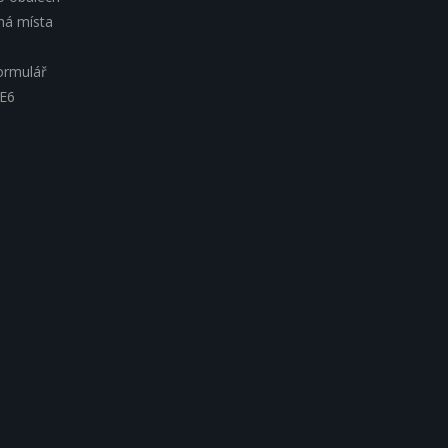
lná místa
ormulář
 E6