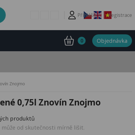
Přihlášení
Registrace
Objednávka
0
novín Znojmo
lené 0,75l Znovín Znojmo
ných produktů
může od skutečnosti mírně lišit.