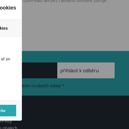
ho souhlasu DonPealo ani bez řádného uvedení zdroje.
ookies
kies
 až po
se zpracováním osobních údajů *
vše
KUMENTY
í listy
o obalech