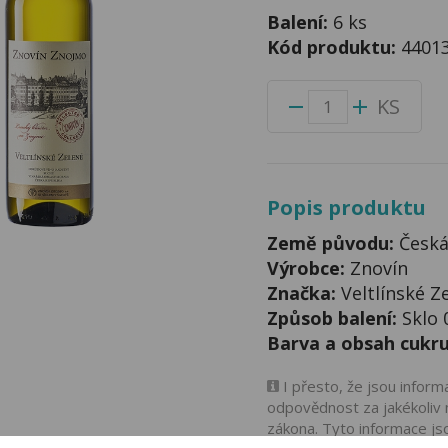
Balení:
6 ks
Kód produktu:
4401
KS
Popis produktu
Země původu:
Česká
Výrobce:
Znovín
Značka:
Veltlínské Z
Způsob balení:
Sklo 
Barva a obsah cukru
I přesto, že jsou infor
odpovědnost za jakékoliv 
zákona. Tyto informace js