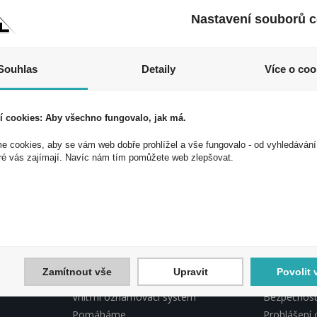
kopírovány bez předchozí
Nastavení souborů c
Souhlas
Detaily
Více o coo
í cookies: Aby všechno fungovalo, jak má.
 cookies, aby se vám web dobře prohlížel a vše fungovalo - od vyhledávání
 akce a slevy!
ré vás zajímají. Navíc nám tím pomůžete web zlepšovat.
ek a využijte exkluzivních výhod!
Souhlasím 
Zamítnout vše
Upravit
Povolit 
INFORMACE PEAL
PEAL, DO
Vnitřní oznamovací systém
Bezpečnostn
Pomáháme
Prohlášení 