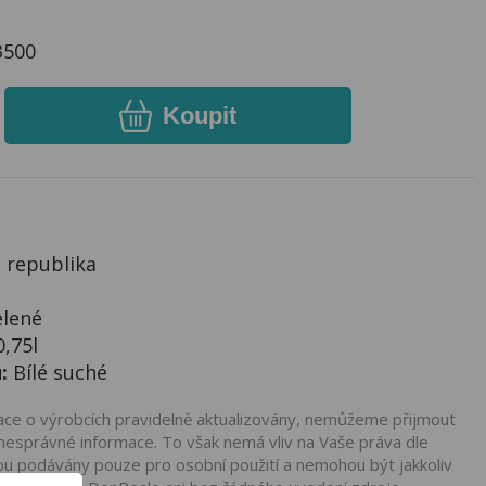
3500
Koupit
 republika
elené
0,75l
:
Bílé suché
mace o výrobcích pravidelně aktualizovány, nemůžeme přijmout
nesprávné informace. To však nemá vliv na Vaše práva dle
ou podávány pouze pro osobní použití a nemohou být jakkoliv