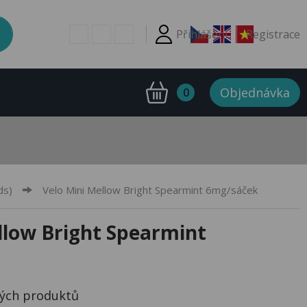
Přihlášení
Registrace
Objednávka
0
ds)
Velo Mini Mellow Bright Spearmint 6mg/sáček
llow Bright Spearmint
ných produktů