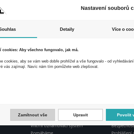
Nastavení souborů c
Souhlas
Detaily
Více o coo
í cookies: Aby všechno fungovalo, jak má.
 cookies, aby se vám web dobře prohlížel a vše fungovalo - od vyhledávání
 akce a slevy!
ré vás zajímají. Navíc nám tím pomůžete web zlepšovat.
ek a využijte exkluzivních výhod!
Souhlasím 
Zamítnout vše
Upravit
Povolit 
INFORMACE PEAL
PEAL, DO
Vnitřní oznamovací systém
Bezpečnostn
Pomáháme
Prohlášení 