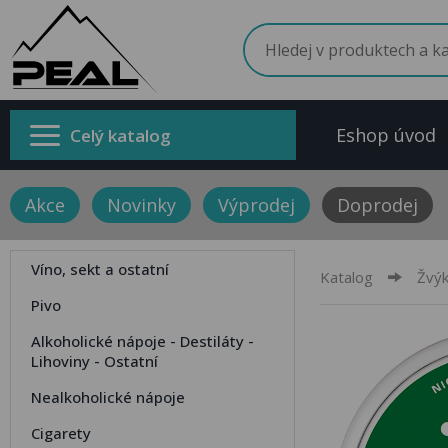
Eshop úvod
Celý katalog
Akce
Novinky
Výprodej
Doprodej
Víno, sekt a ostatní
Katalog
Žvýk
Pivo
Alkoholické nápoje - Destiláty -
Lihoviny - Ostatní
Nealkoholické nápoje
Cigarety