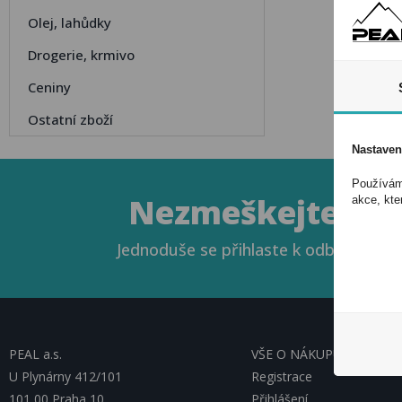
Olej, lahůdky
Drogerie, krmivo
Ceniny
Ostatní zboží
Nastaven
Používáme
Nezmeškejte naše
akce, kte
Jednoduše se přihlaste k odběru novin
PEAL a.s.
VŠE O NÁKUPU, ESHOP
U Plynárny 412/101
Registrace
101 00 Praha 10
Přihlášení