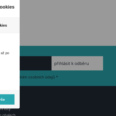
ookies
kies
 až po
se zpracováním osobních údajů *
vše
KUMENTY
í listy
o obalech