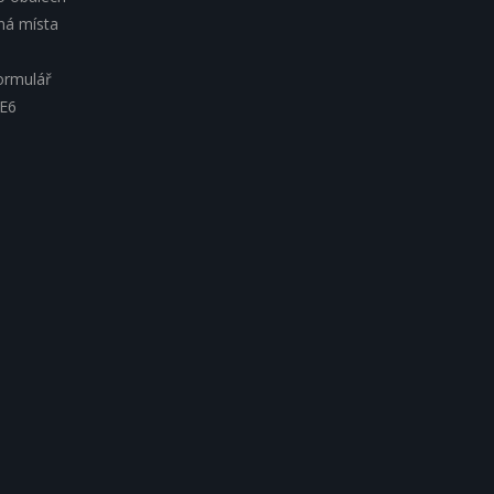
lná místa
ormulář
 E6