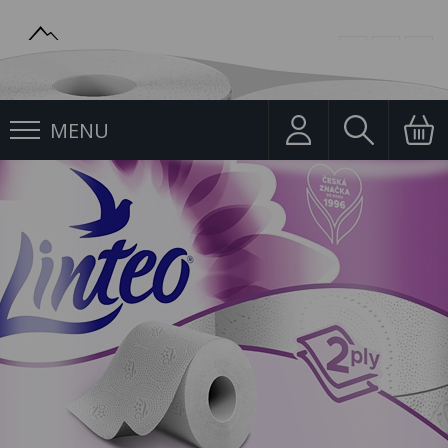
MENU
Toaletní papír
Toaletní Papír Linteo Satin 2 vrstvý