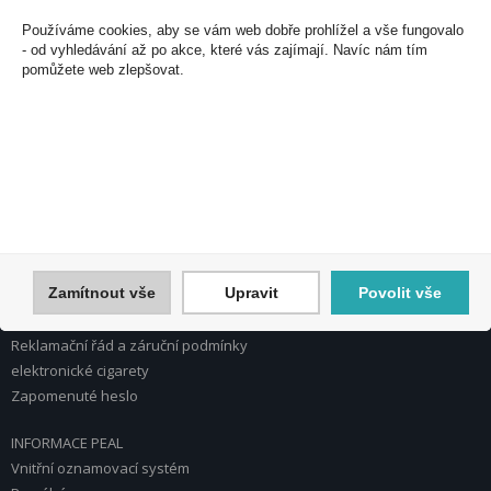
U Plynárny 412/101
Používáme cookies, aby se vám web dobře prohlížel a vše fungovalo
101 00 Praha 10
- od vyhledávání až po akce, které vás zajímají. Navíc nám tím
pomůžete web zlepšovat.
Česká republika
Tel.: 272 774 153
E-mail: info@peal.cz
VŠE O NÁKUPU, ESHOP
Registrace
Přihlášení
Nápověda k registraci a nákupu
Zamítnout vše
Upravit
Povolit vše
Obchodní podmínky
Reklamace
Reklamační řád a záruční podmínky
elektronické cigarety
Zapomenuté heslo
INFORMACE PEAL
Vnitřní oznamovací systém