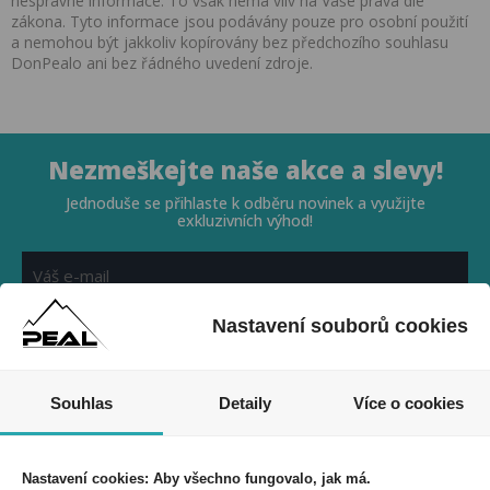
nesprávné informace. To však nemá vliv na Vaše práva dle
zákona. Tyto informace jsou podávány pouze pro osobní použití
a nemohou být jakkoliv kopírovány bez předchozího souhlasu
DonPealo ani bez řádného uvedení zdroje.
Nezmeškejte naše akce a slevy!
Jednoduše se přihlaste k odběru novinek a využijte
exkluzivních výhod!
Nastavení souborů cookies
Souhlasím se zpracováním osobních údajů *
Souhlas
Detaily
Více o cookies
Nastavení cookies: Aby všechno fungovalo, jak má.
PEAL a.s.