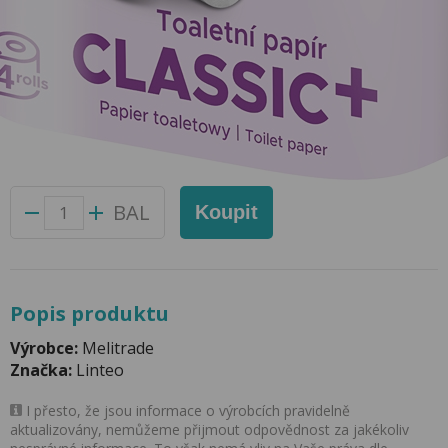
Toaletní Papír Linteo Satin 2 vrstvý
Přidat do oblíbených produktů
Foto produktu se může od skutečnosti mírně lišit.
Balení:
4 ks
Kód produktu:
62003500
BAL
Koupit
Popis produktu
Výrobce:
Melitrade
Značka:
Linteo
I přesto, že jsou informace o výrobcích pravidelně
aktualizovány, nemůžeme přijmout odpovědnost za jakékoliv