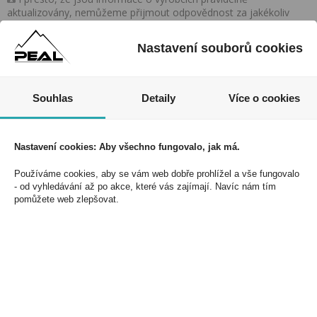
aktualizovány, nemůžeme přijmout odpovědnost za jakékoliv
nesprávné informace. To však nemá vliv na Vaše práva dle
zákona. Tyto informace jsou podávány pouze pro osobní použití
Nastavení souborů cookies
a nemohou být jakkoliv kopírovány bez předchozího souhlasu
DonPealo ani bez řádného uvedení zdroje.
Souhlas
Detaily
Více o cookies
Nezmeškejte naše akce a slevy!
Nastavení cookies: Aby všechno fungovalo, jak má.
Jednoduše se přihlaste k odběru novinek a využijte
exkluzivních výhod!
Používáme cookies, aby se vám web dobře prohlížel a vše fungovalo
- od vyhledávání až po akce, které vás zajímají. Navíc nám tím
pomůžete web zlepšovat.
Souhlasím se zpracováním osobních údajů *