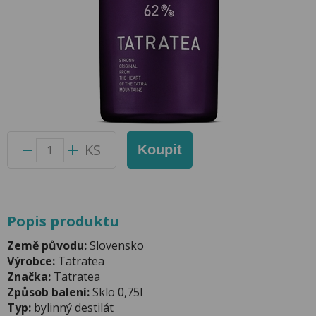
Tatratea 0,7l 62% Forest Fruit
Přidat do oblíbených produktů
Foto produktu se může od skutečnosti mírně lišit.
Balení:
6 ks
Kód produktu:
41163900
KS
Koupit
Popis produktu
Země původu:
Slovensko
Výrobce:
Tatratea
Značka:
Tatratea
Způsob balení:
Sklo 0,75l
Typ:
bylinný destilát