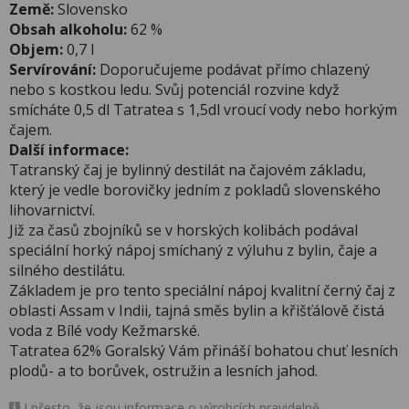
Země:
Slovensko
Obsah alkoholu:
62 %
Objem:
0,7 l
Servírování:
Doporučujeme podávat přímo chlazený
nebo s kostkou ledu. Svůj potenciál rozvine když
smícháte 0,5 dl Tatratea s 1,5dl vroucí vody nebo horkým
čajem.
Další informace:
Tatranský čaj je bylinný destilát na čajovém základu,
který je vedle borovičky jedním z pokladů slovenského
lihovarnictví.
Již za časů zbojníků se v horských kolibách podával
speciální horký nápoj smíchaný z výluhu z bylin, čaje a
silného destilátu.
Základem je pro tento speciální nápoj kvalitní černý čaj z
oblasti Assam v Indii, tajná směs bylin a křišťálově čistá
voda z Bílé vody Kežmarské.
Tatratea 62% Goralský Vám přináší bohatou chuť lesních
plodů- a to borůvek, ostružin a lesních jahod.
I přesto, že jsou informace o výrobcích pravidelně