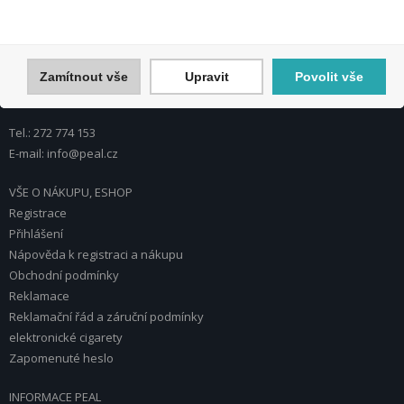
PEAL a.s.
U Plynárny 412/101
101 00 Praha 10
Zamítnout vše
Upravit
Povolit vše
Česká republika
Tel.: 272 774 153
E-mail: info@peal.cz
VŠE O NÁKUPU, ESHOP
Registrace
Přihlášení
Nápověda k registraci a nákupu
Obchodní podmínky
Reklamace
Reklamační řád a záruční podmínky
elektronické cigarety
Zapomenuté heslo
INFORMACE PEAL