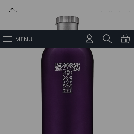
MENU
Ostatní
Tatratea 0,7l 62% Forest Fruit