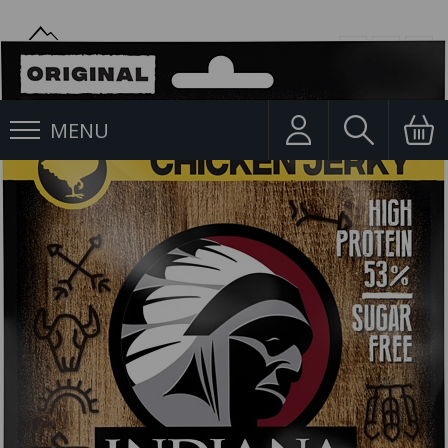
MENU
Sušené maso
Sušené maso Jerky kuřecí 25g