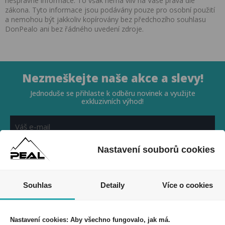
nesprávné informace. To však nemá vliv na Vaše práva dle
zákona. Tyto informace jsou podávány pouze pro osobní použití
a nemohou být jakkoliv kopírovány bez předchozího souhlasu
DonPealo ani bez řádného uvedení zdroje.
Nezmeškejte naše akce a slevy!
Jednoduše se přihlaste k odběru novinek a využijte
exkluzivních výhod!
Nastavení souborů cookies
Souhlasím se zpracováním osobních údajů *
Souhlas
Detaily
Více o cookies
Nastavení cookies: Aby všechno fungovalo, jak má.
PEAL a.s.