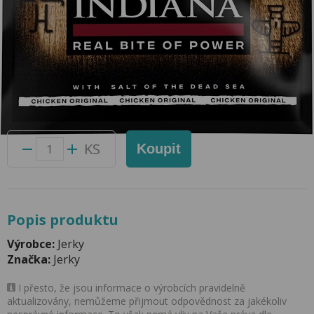
Sušené maso Jerky kuřecí 25g
Přidat do oblíbených produktů
Foto produktu se může od skutečnosti mírně lišit.
Balení:
15 ks
Kód produktu:
52073100
KS
Koupit
Popis produktu
Výrobce:
Jerky
Značka:
Jerky
I přesto, že jsou informace o výrobcích pravidelně
aktualizovány, nemůžeme přijmout odpovědnost za jakékoliv