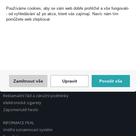
U Plynárny 412/101
Používáme cookies, aby se vám web dobře prohlížel a vše fungovalo
101 00 Praha 10
- od vyhledávání až po akce, které vás zajímají. Navíc nám tím
pomůžete web zlepšovat.
Česká republika
Tel.: 272 774 153
E-mail: info@peal.cz
VŠE O NÁKUPU, ESHOP
Registrace
Přihlášení
Nápověda k registraci a nákupu
Zamítnout vše
Upravit
Povolit vše
Obchodní podmínky
Reklamace
Reklamační řád a záruční podmínky
elektronické cigarety
Zapomenuté heslo
INFORMACE PEAL
Vnitřní oznamovací systém