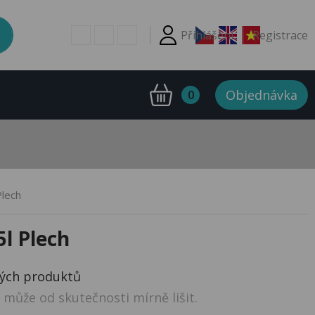
Přihlášení
Registrace
Objednávka
0
Plech
5l Plech
ných produktů
může od skutečnosti mírně lišit.