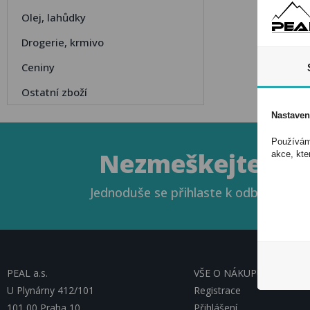
Olej, lahůdky
Drogerie, krmivo
Ceniny
Ostatní zboží
Nastaven
Používáme
Nezmeškejte naše
akce, kte
Jednoduše se přihlaste k odběru novin
PEAL a.s.
VŠE O NÁKUPU, ESHOP
U Plynárny 412/101
Registrace
101 00 Praha 10
Přihlášení