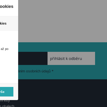
ookies
kies
 až po
se zpracováním osobních údajů *
vše
KUMENTY
í listy
o obalech