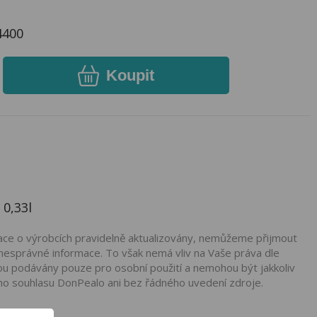
4400
Koupit
 0,33l
mace o výrobcích pravidelně aktualizovány, nemůžeme přijmout
nesprávné informace. To však nemá vliv na Vaše práva dle
ou podávány pouze pro osobní použití a nemohou být jakkoliv
ho souhlasu DonPealo ani bez řádného uvedení zdroje.