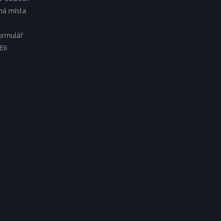
lná místa
ormulář
 E6