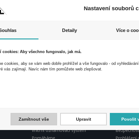
Nastavení souborů c
Souhlas
Detaily
Více o coo
í cookies: Aby všechno fungovalo, jak má.
 cookies, aby se vám web dobře prohlížel a vše fungovalo - od vyhledávání
 akce a slevy!
ré vás zajímají. Navíc nám tím pomůžete web zlepšovat.
ek a využijte exkluzivních výhod!
Souhlasím 
Zamítnout vše
Upravit
Povolit 
INFORMACE PEAL
PEAL, DO
Vnitřní oznamovací systém
Bezpečnostn
Pomáháme
Prohlášení 