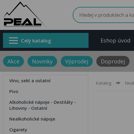
Eshop úvod
Celý katalog
Akce
Novinky
Výprodej
Doprodej
Víno, sekt a ostatní
Katalog
Neal
Pivo
Alkoholické nápoje - Destiláty -
Lihoviny - Ostatní
Nealkoholické nápoje
Cigarety