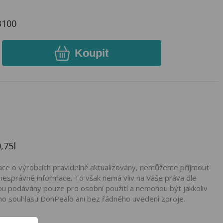
3100
Koupit
,75l
mace o výrobcích pravidelně aktualizovány, nemůžeme přijmout
nesprávné informace. To však nemá vliv na Vaše práva dle
ou podávány pouze pro osobní použití a nemohou být jakkoliv
ho souhlasu DonPealo ani bez řádného uvedení zdroje.