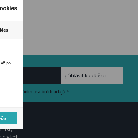
ookies
kies
 až po
se zpracováním osobních údajů *
vše
KUMENTY
í listy
o obalech