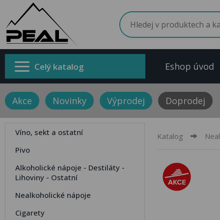
Eshop úvod
Celý katalog
Akce
Novinky
Výprodej
Doprodej
Víno, sekt a ostatní
Katalog
Neal
Pivo
Alkoholické nápoje - Destiláty -
Lihoviny - Ostatní
Nealkoholické nápoje
Cigarety