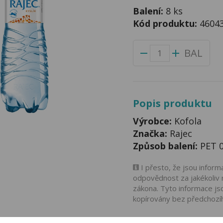
Balení:
8 ks
Kód produktu:
4604
BAL
Popis produktu
Výrobce:
Kofola
Značka:
Rajec
Způsob balení:
PET 0
I přesto, že jsou infor
odpovědnost za jakékoliv 
zákona. Tyto informace js
kopírovány bez předchozí