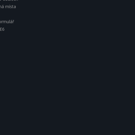
lná místa
ormulář
 E6