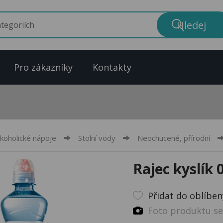
Pro zákazníky
Kontakty
koholické nápoje
Stolní vody
Neochucené, přírodní
Rajec kyslík 0
Přidat do oblíbe
Foto produktu se 