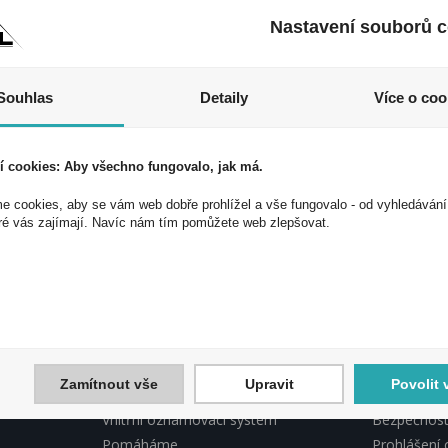
Nastavení souborů c
Souhlas
Detaily
Více o coo
í cookies: Aby všechno fungovalo, jak má.
 cookies, aby se vám web dobře prohlížel a vše fungovalo - od vyhledávání
 akce a slevy!
ré vás zajímají. Navíc nám tím pomůžete web zlepšovat.
ek a využijte exkluzivních výhod!
Souhlasím 
Zamítnout vše
Upravit
Povolit 
INFORMACE PEAL
PEAL, DO
Vnitřní oznamovací systém
Bezpečnostn
Pomáháme
Prohlášení 