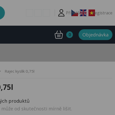
Přihlášení
Registrace
Objednávka
0
Rajec kyslík 0,75l
,75l
ných produktů
může od skutečnosti mírně lišit.