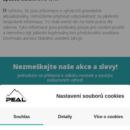
I přesto, že jsou informace o výrobcích pravidelně
aktualizovány, nemůžeme přijmout odpovědnost za jakékoliv
nesprávné informace. To však nemá vliv na Vaše práva dle
zákona. Tyto informace jsou podávány pouze pro osobní použití
a nemohou být jakkoliv kopírovány bez předchozího souhlasu
DonPealo ani bez řádného uvedení zdroje.
Nezmeškejte naše akce a slevy!
Jednoduše se přihlaste k odběru novinek a využijte
exkluzivních výhod!
Nastavení souborů cookies
Souhlas
Detaily
Více o cookies
Souhlasím se zpracováním osobních údajů *