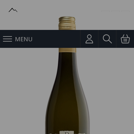
MENU
Perlivé víno
Prosecco Frizzante DOC 0,75l Teresa Rizzi