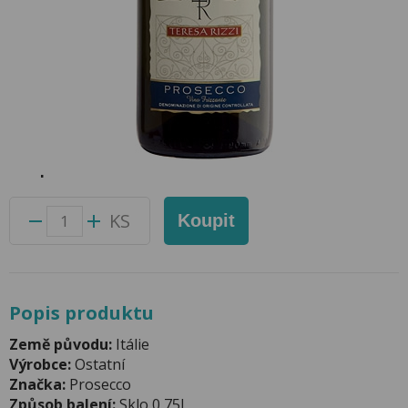
Prosecco Frizzante DOC 0,75l Teresa
Rizzi
Přidat do oblíbených produktů
Foto produktu se může od skutečnosti mírně lišit.
Balení:
6 ks
Kód produktu:
43463100
KS
Koupit
Popis produktu
Země původu:
Itálie
Výrobce:
Ostatní
Značka:
Prosecco
Způsob balení:
Sklo 0,75l