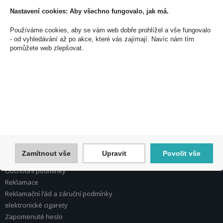
Nastavení cookies: Aby všechno fungovalo, jak má.
Používáme cookies, aby se vám web dobře prohlížel a vše fungovalo
PEAL a.s.
- od vyhledávání až po akce, které vás zajímají. Navíc nám tím
U Plynárny 412/101
pomůžete web zlepšovat.
101 00 Praha 10
Česká republika
Tel.: 272 774 153
E-mail: info@peal.cz
VŠE O NÁKUPU, ESHOP
Registrace
Přihlášení
Zamítnout vše
Upravit
Povolit vše
Nápověda k registraci a nákupu
Obchodní podmínky
Reklamace
Reklamační řád a záruční podmínky
elektronické cigarety
Zapomenuté heslo