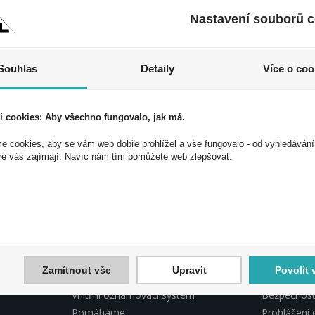
Nastavení souborů c
Souhlas
Detaily
Více o coo
í cookies: Aby všechno fungovalo, jak má.
 cookies, aby se vám web dobře prohlížel a vše fungovalo - od vyhledávání
 akce a slevy!
ré vás zajímají. Navíc nám tím pomůžete web zlepšovat.
ek a využijte exkluzivních výhod!
Souhlasím 
Zamítnout vše
Upravit
Povolit 
INFORMACE PEAL
PEAL, DO
Vnitřní oznamovací systém
Bezpečnostn
Pomáháme
Prohlášení 