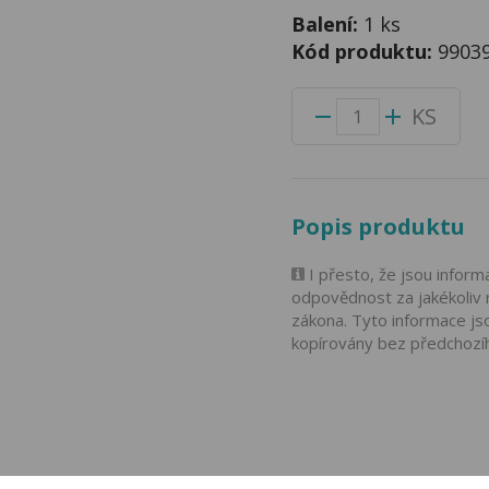
Balení:
1 ks
Kód produktu:
9903
KS
Popis produktu
I přesto, že jsou infor
odpovědnost za jakékoliv 
zákona. Tyto informace js
kopírovány bez předchozí