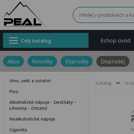
Eshop úvod
Celý katalog
Akce
Novinky
Výprodej
Doprodej
Víno, sekt a ostatní
Katalog
Vrat
Pivo
Alkoholické nápoje - Destiláty -
Lihoviny - Ostatní
Nealkoholické nápoje
Cigarety
F