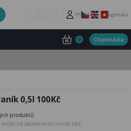
Přihlášení
Registrace
Objednávka
0
aník 0,5l 100Kč
ných produktů
může od skutečnosti mírně lišit.