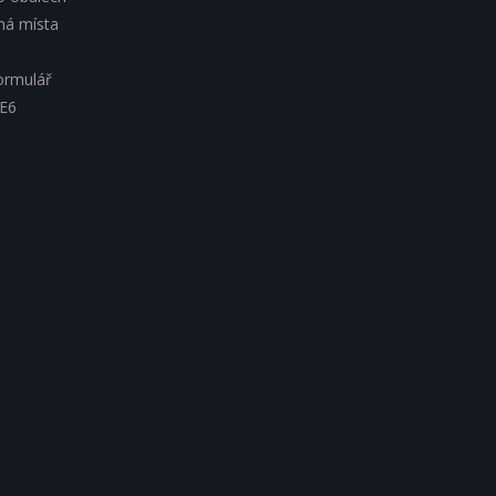
lná místa
ormulář
 E6