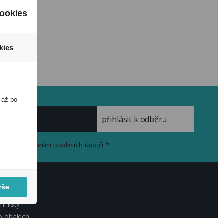
ookies
kies
 až po
se zpracováním osobních údajů *
vše
KUMENTY
í listy
o obalech