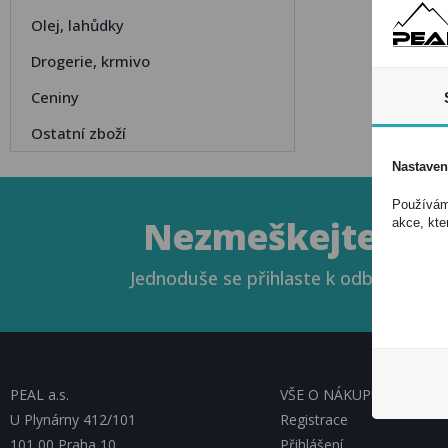
Olej, lahůdky
Drogerie, krmivo
Ceniny
Ostatní zboží
Nastaven
Používáme
Nezmeškejte naše
akce, kte
Jednoduše se přihlaste k odběru novin
PEAL a.s.
VŠE O NÁKUPU, ESHOP
U Plynárny 412/101
Registrace
101 00 Praha 10
Přihlášení