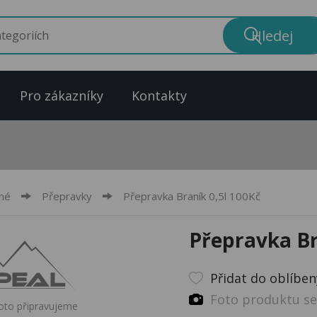
Pro zákazníky
Kontakty
né
Přepravky
Přepravka Braník 0,5l 100Kč
Přepravka Br
Přidat do oblíbe
Foto produktu se 
oto připravujeme