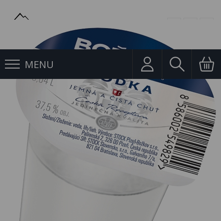
MENU
Vodka
Panák 0,04l Vodka 37,5% Božkov