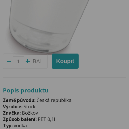
Panák 0,04l Vodka 37,5% Božkov
Přidat do oblíbených produktů
Foto produktu se může od skutečnosti mírně lišit.
Balení:
20 ks
Kód produktu:
42067400
BAL
Koupit
Popis produktu
Země původu:
Česká republika
Výrobce:
Stock
Značka:
Božkov
Způsob balení:
PET 0,1l
Typ:
vodka