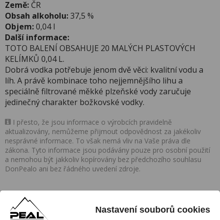
Země:
ČR
Obsah alkoholu:
37,5 %
Objem:
0,04 l
Další informace:
TOTO BALENÍ OBSAHUJE 20 MALÝCH PLASTOVÝCH
KELÍMKŮ 0,04 L.
Dobrá vodka potřebuje jenom dvě věci: kvalitní vodu a
líh. A právě kombinace toho nejjemnějšího lihu a
speciálně filtrované měkké plzeňské vody zaručuje
jedinečný charakter božkovské vodky.
I přesto, že jsou informace o výrobcích pravidelně
aktualizovány, nemůžeme přijmout odpovědnost za jakékoliv
nesprávné informace. To však nemá vliv na Vaše práva dle
zákona. Tyto informace jsou podávány pouze pro osobní použití
a nemohou být jakkoliv kopírovány bez předchozího souhlasu
DonPealo ani bez řádného uvedení zdroje.
Nastavení souborů cookies
Nezmeškejte naše akce a slevy!