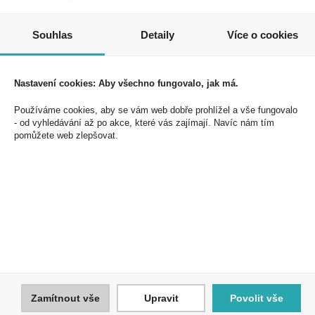
Jednoduše se přihlaste k odběru novinek a využijte
exkluzivních výhod!
Souhlas
Detaily
Více o cookies
Nastavení cookies: Aby všechno fungovalo, jak má.
Používáme cookies, aby se vám web dobře prohlížel a vše fungovalo
- od vyhledávání až po akce, které vás zajímají. Navíc nám tím
Souhlasím se zpracováním osobních údajů *
pomůžete web zlepšovat.
PEAL a.s.
U Plynárny 412/101
101 00 Praha 10
Česká republika
Tel.: 272 774 153
E-mail: info@peal.cz
Zamítnout vše
Upravit
Povolit vše