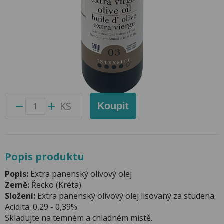
Olivový Olej Cretan Village 500ml Sklo
Přidat do oblíbených produktů
Foto produktu se může od skutečnosti mírně lišit.
Balení:
12 ks
Kód produktu:
56004100
KS
Koupit
Popis produktu
Popis:
Extra panenský olivový olej
Země:
Řecko (Kréta)
Složení:
Extra panenský olivový olej lisovaný za studena.
Acidita: 0,29 - 0,39%
Skladujte na temném a chladném místě.