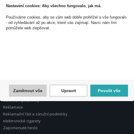
Nastavení cookies: Aby všechno fungovalo, jak má.
Používáme cookies, aby se vám web dobře prohlížel a vše fungovalo
PEAL a.s.
- od vyhledávání až po akce, které vás zajímají. Navíc nám tím
U Plynárny 412/101
pomůžete web zlepšovat.
101 00 Praha 10
Česká republika
Tel.: 272 774 153
E-mail: info@peal.cz
VŠE O NÁKUPU, ESHOP
Registrace
Přihlášení
Zamítnout vše
Upravit
Povolit vše
Nápověda k registraci a nákupu
Obchodní podmínky
Reklamace
Reklamační řád a záruční podmínky
elektronické cigarety
Zapomenuté heslo