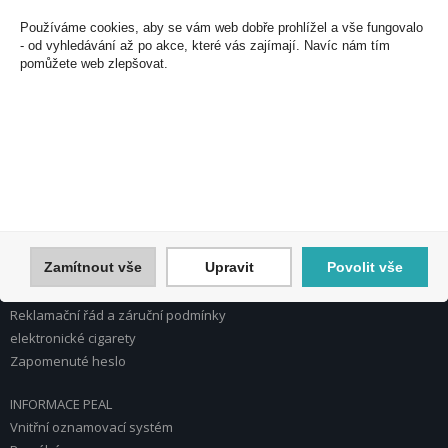
U Plynárny 412/101
Používáme cookies, aby se vám web dobře prohlížel a vše fungovalo
101 00 Praha 10
- od vyhledávání až po akce, které vás zajímají. Navíc nám tím
pomůžete web zlepšovat.
Česká republika
Tel.: 272 774 153
E-mail: info@peal.cz
VŠE O NÁKUPU, ESHOP
Registrace
Přihlášení
Nápověda k registraci a nákupu
Zamítnout vše
Upravit
Povolit vše
Obchodní podmínky
Reklamace
Reklamační řád a záruční podmínky
elektronické cigarety
Zapomenuté heslo
INFORMACE PEAL
Vnitřní oznamovací systém