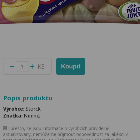
Nimm2 Smilegummi jogurt 100g
Přidat do oblíbených produktů
Foto produktu se může od skutečnosti mírně lišit.
Balení:
18 ks
Kód produktu:
51052300
KS
Koupit
Popis produktu
Výrobce:
Storck
Značka:
Nimm2
I přesto, že jsou informace o výrobcích pravidelně
aktualizovány, nemůžeme přijmout odpovědnost za jakékoliv