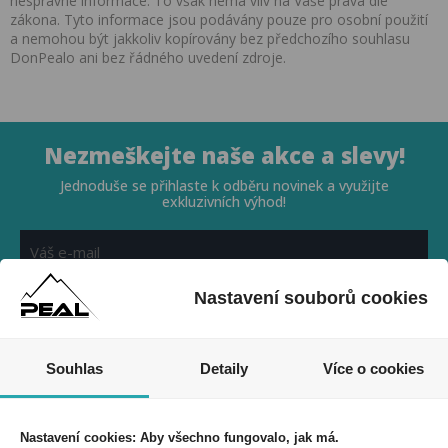
nesprávné informace. To však nemá vliv na Vaše práva dle
zákona. Tyto informace jsou podávány pouze pro osobní použití
a nemohou být jakkoliv kopírovány bez předchozího souhlasu
DonPealo ani bez řádného uvedení zdroje.
Nezmeškejte naše akce a slevy!
Jednoduše se přihlaste k odběru novinek a využijte
exkluzivních výhod!
Nastavení souborů cookies
Souhlasím se zpracováním osobních údajů *
Souhlas
Detaily
Více o cookies
Nastavení cookies: Aby všechno fungovalo, jak má.
PEAL a.s.