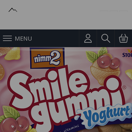
MENU
Želé
Nimm2 Smilegummi jogurt 100g