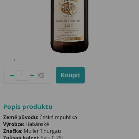
Muller Thurgau 0,75l Habánské
Sklepy
Přidat do oblíbených produktů
Foto produktu se může od skutečnosti mírně lišit.
Balení:
6 ks
Kód produktu:
43022100
KS
Koupit
Popis produktu
Země původu:
Česká republika
Výrobce:
Habánské
Značka:
Muller Thurgau
Způsob balení:
Sklo 0,75l