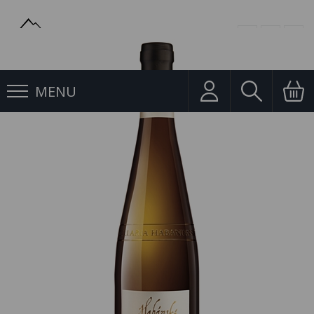
MENU
Jakostní víno
Muller Thurgau 0,75l Habánské Sklepy