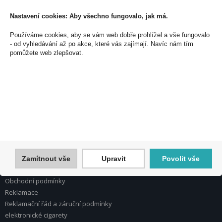
Souhlasím se zpracováním osobních údajů *
Nastavení cookies: Aby všechno fungovalo, jak má.
Používáme cookies, aby se vám web dobře prohlížel a vše fungovalo
- od vyhledávání až po akce, které vás zajímají. Navíc nám tím
PEAL a.s.
pomůžete web zlepšovat.
U Plynárny 412/101
101 00 Praha 10
Česká republika
Tel.: 272 774 153
E-mail: info@peal.cz
VŠE O NÁKUPU, ESHOP
Registrace
Přihlášení
Zamítnout vše
Upravit
Povolit vše
Nápověda k registraci a nákupu
Obchodní podmínky
Reklamace
Reklamační řád a záruční podmínky
elektronické cigarety