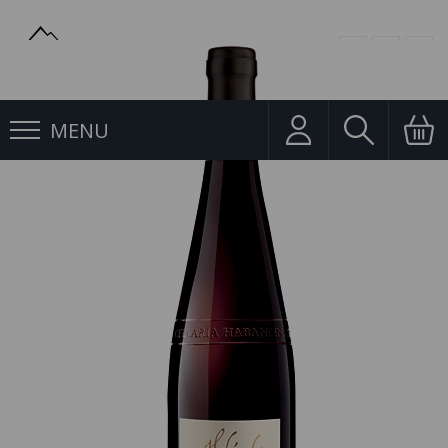
MENU
Jakostní víno
Modrý Portugal 0,75l Habánské Sklepy