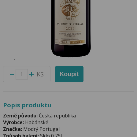
Modrý Portugal 0,75l Habánské
Sklepy
Přidat do oblíbených produktů
Foto produktu se může od skutečnosti mírně lišit.
Balení:
6 ks
Kód produktu:
43051500
KS
Koupit
Popis produktu
Země původu:
Česká republika
Výrobce:
Habánské
Značka:
Modrý Portugal
Způsob balení:
Sklo 0,75l