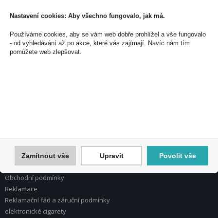
Souhlasím se zpracováním osobních údajů *
Nastavení cookies: Aby všechno fungovalo, jak má.
Používáme cookies, aby se vám web dobře prohlížel a vše fungovalo
- od vyhledávání až po akce, které vás zajímají. Navíc nám tím
PEAL a.s.
pomůžete web zlepšovat.
U Plynárny 412/101
101 00 Praha 10
Česká republika
Tel.: 272 774 153
E-mail: info@peal.cz
VŠE O NÁKUPU, ESHOP
Registrace
Přihlášení
Zamítnout vše
Upravit
Povolit vše
Nápověda k registraci a nákupu
Obchodní podmínky
Reklamace
Reklamační řád a záruční podmínky
elektronické cigarety