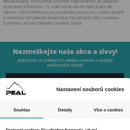
aktualizovány, nemůžeme přijmout odpovědnost za jakékoliv
nesprávné informace. To však nemá vliv na Vaše práva dle
zákona. Tyto informace jsou podávány pouze pro osobní použití
a nemohou být jakkoliv kopírovány bez předchozího souhlasu
DonPealo ani bez řádného uvedení zdroje.
Nezmeškejte naše akce a slevy!
Jednoduše se přihlaste k odběru novinek a využijte
exkluzivních výhod!
Nastavení souborů cookies
Souhlasím se zpracováním osobních údajů *
Souhlas
Detaily
Více o cookies
Nastavení cookies: Aby všechno fungovalo, jak má.