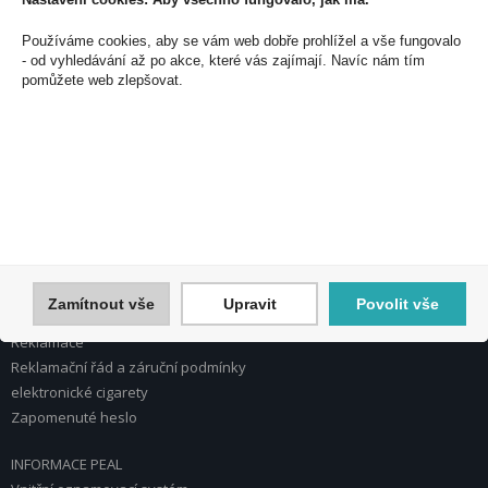
PEAL a.s.
Používáme cookies, aby se vám web dobře prohlížel a vše fungovalo
U Plynárny 412/101
- od vyhledávání až po akce, které vás zajímají. Navíc nám tím
101 00 Praha 10
pomůžete web zlepšovat.
Česká republika
Tel.: 272 774 153
E-mail: info@peal.cz
VŠE O NÁKUPU, ESHOP
Registrace
Přihlášení
Nápověda k registraci a nákupu
Zamítnout vše
Upravit
Povolit vše
Obchodní podmínky
Reklamace
Reklamační řád a záruční podmínky
elektronické cigarety
Zapomenuté heslo
INFORMACE PEAL