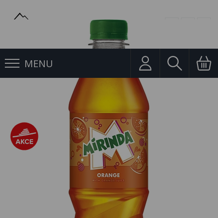
MENU
Limonády
Mirinda Orange 0,5l PET