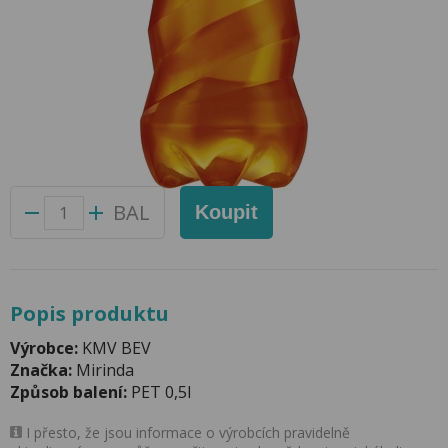
Mirinda Orange 0,5l PET
Přidat do oblíbených produktů
Foto produktu se může od skutečnosti mírně lišit.
Balení:
12 ks
Kód produktu:
47094200
BAL
Koupit
Popis produktu
Výrobce:
KMV BEV
Značka:
Mirinda
Způsob balení:
PET 0,5l
I přesto, že jsou informace o výrobcích pravidelně