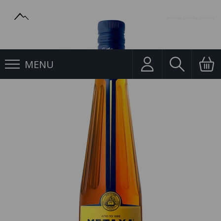
MENU
Brandy
Metaxa 5* 1l 38%