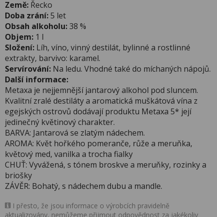
Země:
Řecko
Doba zrání:
5 let
Obsah alkoholu:
38 %
Objem:
1 l
Složení:
Líh, víno, vinný destilát, bylinné a rostlinné
extrakty, barvivo: karamel.
Servírování:
Na ledu. Vhodné také do míchaných nápojů.
Další informace:
Metaxa je nejjemnější jantarový alkohol pod sluncem.
Kvalitní zralé destiláty a aromatická muškátová vína z
egejských ostrovů dodávají produktu Metaxa 5* její
jedinečný květinový charakter.
BARVA: Jantarová se zlatým nádechem.
AROMA: Květ hořkého pomeranče, růže a meruňka,
květový med, vanilka a trocha fialky
CHUŤ: Vyvážená, s tónem broskve a meruňky, rozinky a
briošky
ZÁVĚR: Bohatý, s nádechem dubu a mandle.
I přesto, že jsou informace o výrobcích pravidelně
aktualizovány, nemůžeme přijmout odpovědnost za jakékoliv