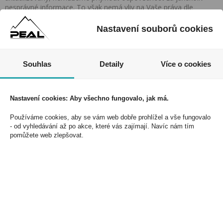
nesprávné informace. To však nemá vliv na Vaše práva dle
zákona. Tyto informace jsou podávány pouze pro osobní použití
a nemohou být jakkoliv kopírovány bez předchozího souhlasu
Nastavení souborů cookies
DonPealo ani bez řádného uvedení zdroje.
Souhlas
Detaily
Více o cookies
Nezmeškejte naše akce a slevy!
Nastavení cookies: Aby všechno fungovalo, jak má.
Jednoduše se přihlaste k odběru novinek a využijte
exkluzivních výhod!
Používáme cookies, aby se vám web dobře prohlížel a vše fungovalo
- od vyhledávání až po akce, které vás zajímají. Navíc nám tím
pomůžete web zlepšovat.
Souhlasím se zpracováním osobních údajů *