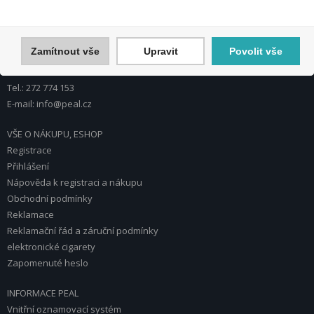
PEAL a.s.
U Plynárny 412/101
101 00 Praha 10
Zamítnout vše
Upravit
Povolit vše
Česká republika
Tel.: 272 774 153
E-mail: info@peal.cz
VŠE O NÁKUPU, ESHOP
Registrace
Přihlášení
Nápověda k registraci a nákupu
Obchodní podmínky
Reklamace
Reklamační řád a záruční podmínky
elektronické cigarety
Zapomenuté heslo
INFORMACE PEAL
Vnitřní oznamovací systém