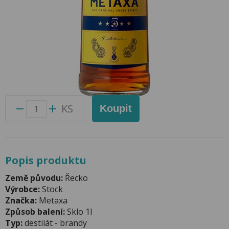
Metaxa 5* 1l 38%
Přidat do oblíbených produktů
Foto produktu se může od skutečnosti mírně lišit.
Balení:
12 ks
Kód produktu:
41073800
KS
Koupit
Popis produktu
Země původu:
Řecko
Výrobce:
Stock
Značka:
Metaxa
Způsob balení:
Sklo 1l
Typ:
destilát - brandy