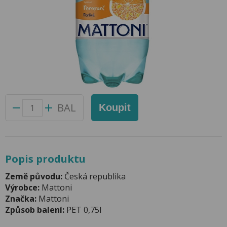
Mattoni 0,75l Pomeranč PET
Přidat do oblíbených produktů
Foto produktu se může od skutečnosti mírně lišit.
Balení:
6 ks
Kód produktu:
45026300
BAL
Koupit
Popis produktu
Země původu:
Česká republika
Výrobce:
Mattoni
Značka:
Mattoni
Způsob balení:
PET 0,75l