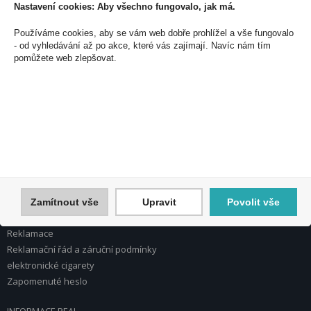
Nastavení cookies: Aby všechno fungovalo, jak má.
PEAL a.s.
Používáme cookies, aby se vám web dobře prohlížel a vše fungovalo
U Plynárny 412/101
- od vyhledávání až po akce, které vás zajímají. Navíc nám tím
pomůžete web zlepšovat.
101 00 Praha 10
Česká republika
Tel.: 272 774 153
E-mail: info@peal.cz
VŠE O NÁKUPU, ESHOP
Registrace
Přihlášení
Nápověda k registraci a nákupu
Zamítnout vše
Upravit
Povolit vše
Obchodní podmínky
Reklamace
Reklamační řád a záruční podmínky
elektronické cigarety
Zapomenuté heslo