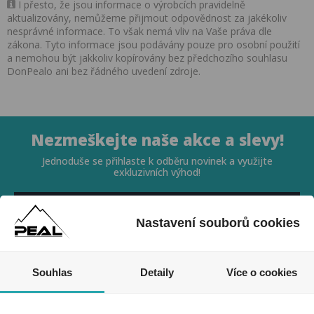
I přesto, že jsou informace o výrobcích pravidelně
aktualizovány, nemůžeme přijmout odpovědnost za jakékoliv
nesprávné informace. To však nemá vliv na Vaše práva dle
zákona. Tyto informace jsou podávány pouze pro osobní použití
a nemohou být jakkoliv kopírovány bez předchozího souhlasu
DonPealo ani bez řádného uvedení zdroje.
Nezmeškejte naše akce a slevy!
Jednoduše se přihlaste k odběru novinek a využijte
exkluzivních výhod!
Nastavení souborů cookies
Souhlas
Detaily
Více o cookies
Souhlasím se zpracováním osobních údajů *