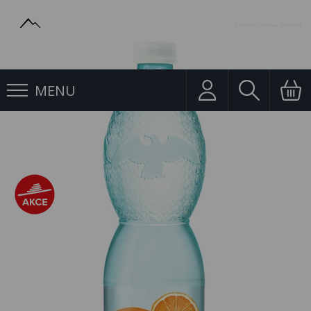
MENU
Ochucené
Mattoni 0,75l Pomeranč PET