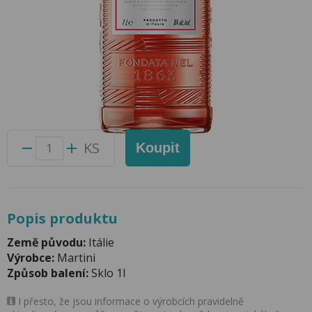
Martini Rosato 1l 15%
Přidat do oblíbených produktů
Foto produktu se může od skutečnosti mírně lišit.
Balení:
6 ks
Kód produktu:
43474500
KS
Koupit
Popis produktu
Země původu:
Itálie
Výrobce:
Martini
Způsob balení:
Sklo 1l
I přesto, že jsou informace o výrobcích pravidelně