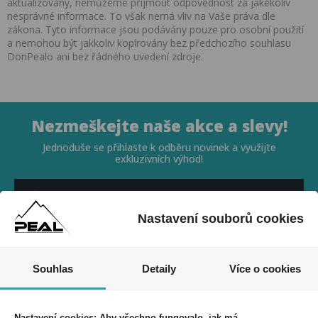
aktualizovány, nemůžeme přijmout odpovědnost za jakékoliv
nesprávné informace. To však nemá vliv na Vaše práva dle
zákona. Tyto informace jsou podávány pouze pro osobní použití
a nemohou být jakkoliv kopírovány bez předchozího souhlasu
DonPealo ani bez řádného uvedení zdroje.
Nezmeškejte naše akce a slevy!
Jednoduše se přihlaste k odběru novinek a využijte
exkluzivních výhod!
Nastavení souborů cookies
Souhlasím se zpracováním osobních údajů *
Souhlas
Detaily
Více o cookies
Nastavení cookies: Aby všechno fungovalo, jak má.