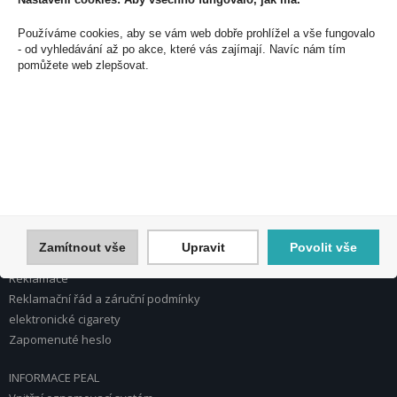
PEAL a.s.
Používáme cookies, aby se vám web dobře prohlížel a vše fungovalo
U Plynárny 412/101
- od vyhledávání až po akce, které vás zajímají. Navíc nám tím
101 00 Praha 10
pomůžete web zlepšovat.
Česká republika
Tel.: 272 774 153
E-mail: info@peal.cz
VŠE O NÁKUPU, ESHOP
Registrace
Přihlášení
Nápověda k registraci a nákupu
Zamítnout vše
Upravit
Povolit vše
Obchodní podmínky
Reklamace
Reklamační řád a záruční podmínky
elektronické cigarety
Zapomenuté heslo
INFORMACE PEAL