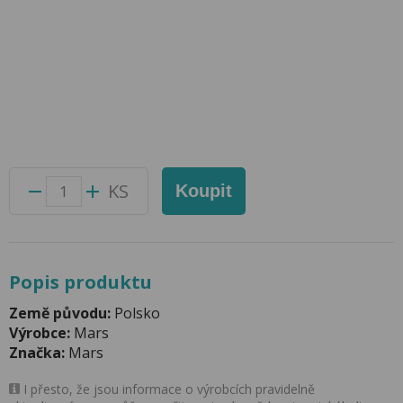
Mars TWIN 2PACK 70g
Přidat do oblíbených produktů
Foto produktu se může od skutečnosti mírně lišit.
Balení:
24 ks
Kód produktu:
51004800
KS
Koupit
Popis produktu
Země původu:
Polsko
Výrobce:
Mars
Značka:
Mars
I přesto, že jsou informace o výrobcích pravidelně