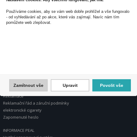
PEAL a.s.
Používáme cookies, aby se vám web dobře prohlížel a vše fungovalo
U Plynárny 412/101
- od vyhledávání až po akce, které vás zajímají. Navíc nám tím
101 00 Praha 10
pomůžete web zlepšovat.
Česká republika
Tel.: 272 774 153
E-mail: info@peal.cz
VŠE O NÁKUPU, ESHOP
Registrace
Přihlášení
Nápověda k registraci a nákupu
Zamítnout vše
Upravit
Povolit vše
Obchodní podmínky
Reklamace
Reklamační řád a záruční podmínky
elektronické cigarety
Zapomenuté heslo
INFORMACE PEAL