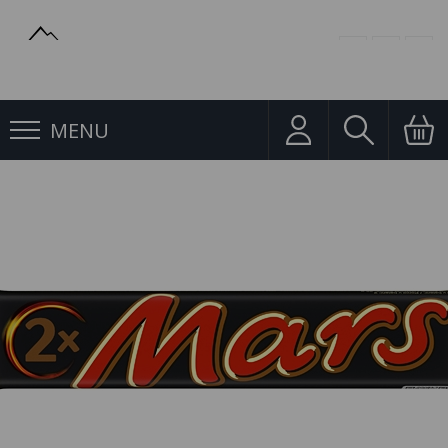
MENU
Čokoládové tyčinky
Mars TWIN 2PACK 70g