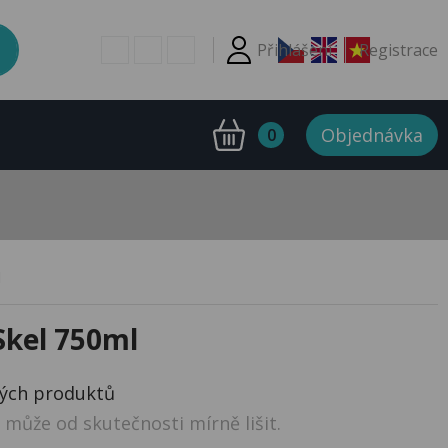
Přihlášení
Registrace
Objednávka
0
l
Skel 750ml
ných produktů
může od skutečnosti mírně lišit.