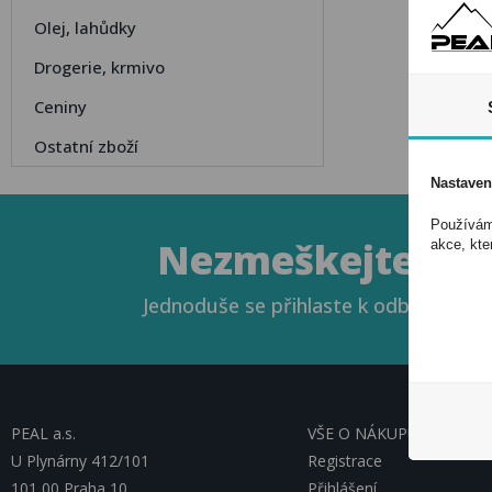
Olej, lahůdky
Drogerie, krmivo
Ceniny
Ostatní zboží
Nastaven
Používáme
Nezmeškejte naše
akce, kte
Jednoduše se přihlaste k odběru novin
PEAL a.s.
VŠE O NÁKUPU, ESHOP
U Plynárny 412/101
Registrace
101 00 Praha 10
Přihlášení