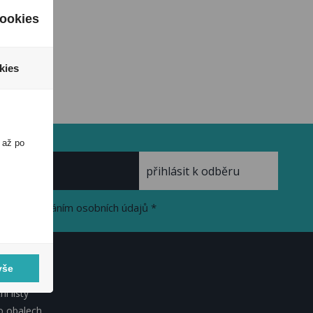
ookies
kies
 až po
se zpracováním osobních údajů *
vše
KUMENTY
í listy
o obalech