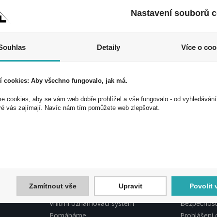
Nastavení souborů c
Souhlas
Detaily
Více o coo
í cookies: Aby všechno fungovalo, jak má.
 cookies, aby se vám web dobře prohlížel a vše fungovalo - od vyhledávání
 akce a slevy!
ré vás zajímají. Navíc nám tím pomůžete web zlepšovat.
ek a využijte exkluzivních výhod!
Souhlasím 
Zamítnout vše
Upravit
Povolit 
INFORMACE PEAL
PEAL, DO
Vnitřní oznamovací systém
Bezpečnostn
Pomáháme
Prohlášení 