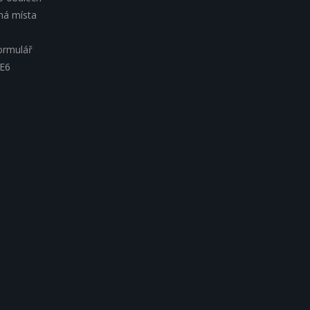
lná místa
ormulář
 E6