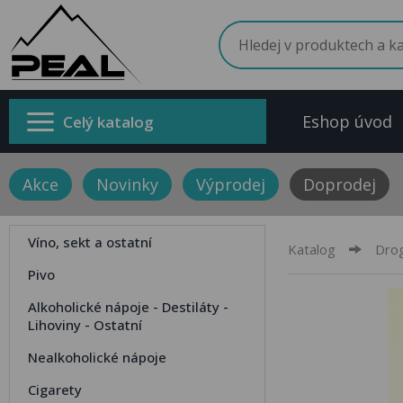
Eshop úvod
Celý katalog
Akce
Novinky
Výprodej
Doprodej
Víno, sekt a ostatní
Katalog
Drog
Pivo
Alkoholické nápoje - Destiláty -
Lihoviny - Ostatní
Nealkoholické nápoje
Cigarety