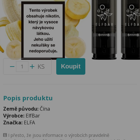
Pod Elfa 2Pack Banana 20mg/ml
Přidat do oblíbených produktů
Foto produktu se může od skutečnosti mírně lišit.
Balení:
10 ks
Kód produktu:
23491600
KS
Koupit
Popis produktu
Země původu:
Čína
Výrobce:
ElfBar
Značka:
ELFA
I přesto, že jsou informace o výrobcích pravidelně