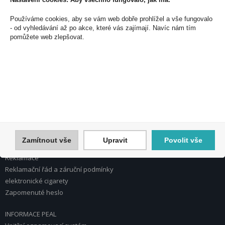
PEAL a.s.
Používáme cookies, aby se vám web dobře prohlížel a vše fungovalo
U Plynárny 412/101
- od vyhledávání až po akce, které vás zajímají. Navíc nám tím
101 00 Praha 10
pomůžete web zlepšovat.
Česká republika
Tel.: 272 774 153
E-mail: info@peal.cz
VŠE O NÁKUPU, ESHOP
Registrace
Přihlášení
Nápověda k registraci a nákupu
Zamítnout vše
Upravit
Povolit vše
Obchodní podmínky
Reklamace
Reklamační řád a záruční podmínky
elektronické cigarety
Zapomenuté heslo
INFORMACE PEAL