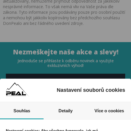
aktualizovány, nemůžeme přijmout odpovědnost za jakékoliv
nesprávné informace. To však nemá vliv na Vaše práva dle
zákona. Tyto informace jsou podávány pouze pro osobní použití
a nemohou být jakkoliv kopírovány bez předchozího souhlasu
DonPealo ani bez řádného uvedení zdroje.
Nezmeškejte naše akce a slevy!
Jednoduše se přihlaste k odběru novinek a využijte
exkluzivních výhod!
Nastavení souborů cookies
Souhlasím se zpracováním osobních údajů *
Souhlas
Detaily
Více o cookies
Nastavení cookies: Aby všechno fungovalo, jak má.