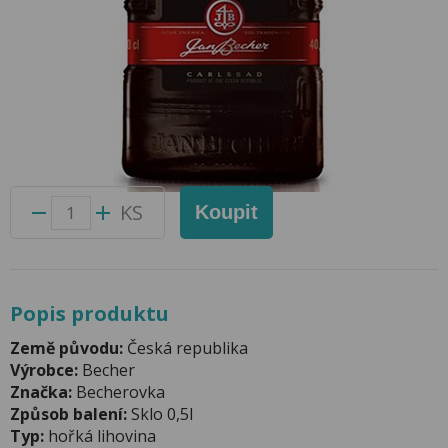
KV14 Aperitiv 0,5l 40%
Přidat do oblíbených produktů
Foto produktu se může od skutečnosti mírně lišit.
Balení:
12 ks
Kód produktu:
42071200
KS
Koupit
Popis produktu
Země původu:
Česká republika
Výrobce:
Becher
Značka:
Becherovka
Způsob balení:
Sklo 0,5l
Typ:
hořká lihovina