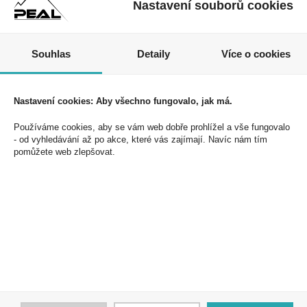
Nastavení souborů cookies
Nezmeškejte naše akce a slevy!
Souhlas
Detaily
Více o cookies
Jednoduše se přihlaste k odběru novinek a využijte
exkluzivních výhod!
Nastavení cookies: Aby všechno fungovalo, jak má.
Používáme cookies, aby se vám web dobře prohlížel a vše fungovalo
- od vyhledávání až po akce, které vás zajímají. Navíc nám tím
pomůžete web zlepšovat.
Souhlasím se zpracováním osobních údajů *
PEAL a.s.
U Plynárny 412/101
101 00 Praha 10
Česká republika