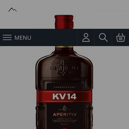
MENU
Likéry
KV14 Aperitiv 0,5l 40%