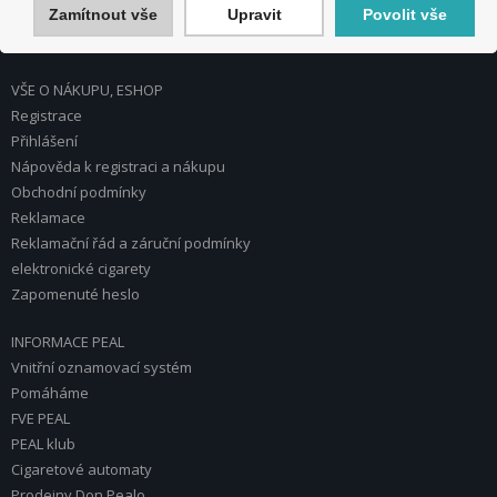
Zamítnout vše
Upravit
Povolit vše
Tel.: 272 774 153
E-mail: info@peal.cz
VŠE O NÁKUPU, ESHOP
Registrace
Přihlášení
Nápověda k registraci a nákupu
Obchodní podmínky
Reklamace
Reklamační řád a záruční podmínky
elektronické cigarety
Zapomenuté heslo
INFORMACE PEAL
Vnitřní oznamovací systém
Pomáháme
FVE PEAL
PEAL klub
Cigaretové automaty
Prodejny Don Pealo