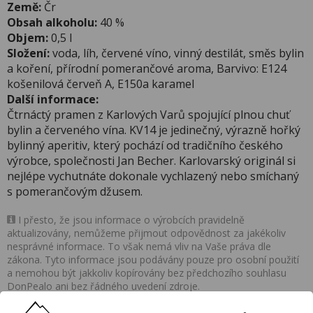
Země:
Čr
Obsah alkoholu:
40 %
Objem:
0,5 l
Složení:
voda, líh, červené víno, vinný destilát, směs bylin
a koření, přírodní pomerančové aroma, Barvivo: E124
košenilová červeň A, E150a karamel
Další informace:
Čtrnáctý pramen z Karlových Varů spojující plnou chuť
bylin a červeného vína. KV14 je jedinečný, výrazně hořký
bylinný aperitiv, který pochází od tradičního českého
výrobce, společnosti Jan Becher. Karlovarský originál si
nejlépe vychutnáte dokonale vychlazený nebo smíchaný
s pomerančovým džusem.
I přesto, že jsou informace o výrobcích pravidelně
aktualizovány, nemůžeme přijmout odpovědnost za jakékoliv
nesprávné informace. To však nemá vliv na Vaše práva dle
zákona. Tyto informace jsou podávány pouze pro osobní použití
a nemohou být jakkoliv kopírovány bez předchozího souhlasu
DonPealo ani bez řádného uvedení zdroje.