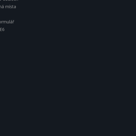
lná místa
ormulář
 E6