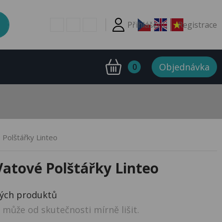
Přihlášení
Registrace
Objednávka
0
Polštářky Linteo
atové Polštářky Linteo
ných produktů
může od skutečnosti mírně lišit.