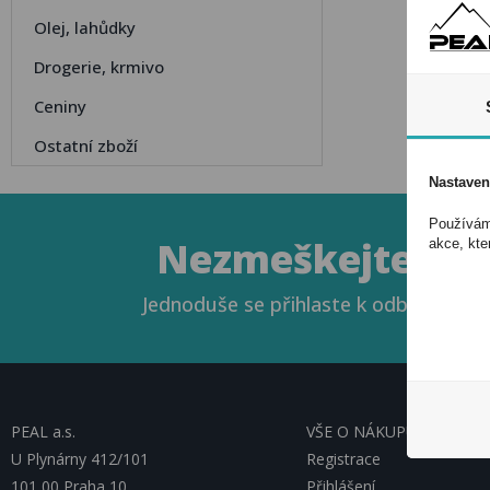
Olej, lahůdky
Drogerie, krmivo
Ceniny
Ostatní zboží
Nastaven
Používáme
Nezmeškejte naše
akce, kte
Jednoduše se přihlaste k odběru novin
PEAL a.s.
VŠE O NÁKUPU, ESHOP
U Plynárny 412/101
Registrace
101 00 Praha 10
Přihlášení