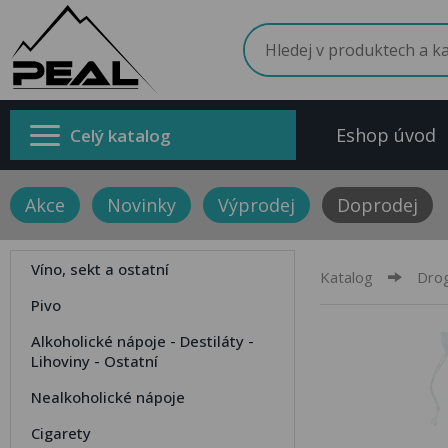
Eshop úvod
Celý katalog
Akce
Novinky
Výprodej
Doprodej
Víno, sekt a ostatní
Katalog
Drog
Pivo
Alkoholické nápoje - Destiláty -
Lihoviny - Ostatní
Nealkoholické nápoje
Cigarety