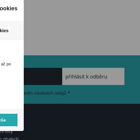
ookies
kies
 až po
se zpracováním osobních údajů *
vše
KUMENTY
í listy
o obalech