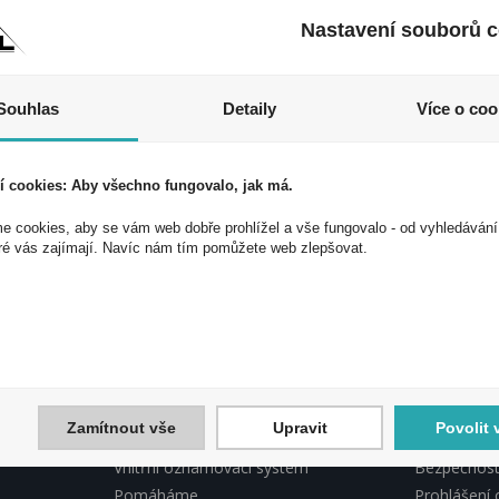
Nastavení souborů c
Souhlas
Detaily
Více o coo
í cookies: Aby všechno fungovalo, jak má.
 cookies, aby se vám web dobře prohlížel a vše fungovalo - od vyhledávání
 akce a slevy!
ré vás zajímají. Navíc nám tím pomůžete web zlepšovat.
ek a využijte exkluzivních výhod!
Souhlasím 
Zamítnout vše
Upravit
Povolit 
INFORMACE PEAL
PEAL, DO
Vnitřní oznamovací systém
Bezpečnostn
Pomáháme
Prohlášení 