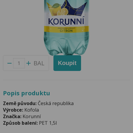
Korunní 1.5l Citron Jemně perlivá PET
Přidat do oblíbených produktů
Foto produktu se může od skutečnosti mírně lišit.
Balení:
6 ks
Kód produktu:
47090100
BAL
Koupit
Popis produktu
Země původu:
Česká republika
Výrobce:
Kofola
Značka:
Korunní
Způsob balení:
PET 1,5l