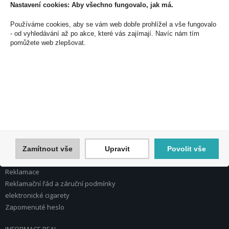
Nastavení cookies: Aby všechno fungovalo, jak má.
PEAL a.s.
Používáme cookies, aby se vám web dobře prohlížel a vše fungovalo
U Plynárny 412/101
- od vyhledávání až po akce, které vás zajímají. Navíc nám tím
pomůžete web zlepšovat.
101 00 Praha 10
Česká republika
Tel.: 272 774 153
E-mail: info@peal.cz
VŠE O NÁKUPU, ESHOP
Registrace
Přihlášení
Nápověda k registraci a nákupu
Zamítnout vše
Upravit
Povolit vše
Obchodní podmínky
Reklamace
Reklamační řád a záruční podmínky
elektronické cigarety
Zapomenuté heslo