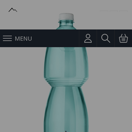
MENU
Ochucené
Korunní 1.5l Citron Jemně perlivá PET