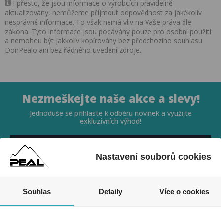
I přesto, že jsou informace o výrobcích pravidelně
aktualizovány, nemůžeme přijmout odpovědnost za jakékoliv
nesprávné informace. To však nemá vliv na Vaše práva dle
zákona. Tyto informace jsou podávány pouze pro osobní použití
a nemohou být jakkoliv kopírovány bez předchozího souhlasu
DonPealo ani bez řádného uvedení zdroje.
Nezmeškejte naše akce a slevy!
Jednoduše se přihlaste k odběru novinek a využijte
exkluzivních výhod!
Nastavení souborů cookies
Souhlas
Detaily
Více o cookies
Souhlasím se zpracováním osobních údajů *