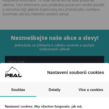
nesprávné informace. To však nemá vliv na Vaše práva dle
zákona. Tyto informace jsou podávány pouze pro osobní použití
a nemohou být jakkoliv kopírovány bez předchozího souhlasu
DonPealo ani bez řádného uvedení zdroje.
Nezmeškejte naše akce a slevy!
Jednoduše se přihlaste k odběru novinek a využijte
exkluzivních výhod!
Nastavení souborů cookies
Souhlasím se zpracováním osobních údajů *
Souhlas
Detaily
Více o cookies
Nastavení cookies: Aby všechno fungovalo, jak má.
PEAL a.s.