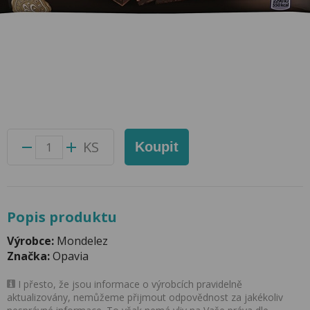
Kolonáda Premium Hořká 92g Opavia
Přidat do oblíbených produktů
Foto produktu se může od skutečnosti mírně lišit.
Balení:
22 ks
Kód produktu:
50128200
KS
Koupit
Popis produktu
Výrobce:
Mondelez
Značka:
Opavia
I přesto, že jsou informace o výrobcích pravidelně
aktualizovány, nemůžeme přijmout odpovědnost za jakékoliv