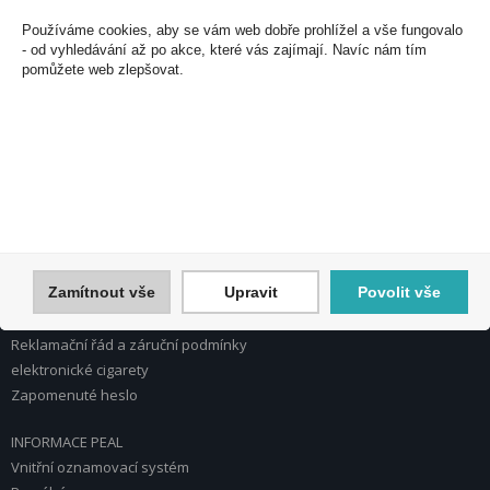
U Plynárny 412/101
Používáme cookies, aby se vám web dobře prohlížel a vše fungovalo
101 00 Praha 10
- od vyhledávání až po akce, které vás zajímají. Navíc nám tím
pomůžete web zlepšovat.
Česká republika
Tel.: 272 774 153
E-mail: info@peal.cz
VŠE O NÁKUPU, ESHOP
Registrace
Přihlášení
Nápověda k registraci a nákupu
Zamítnout vše
Upravit
Povolit vše
Obchodní podmínky
Reklamace
Reklamační řád a záruční podmínky
elektronické cigarety
Zapomenuté heslo
INFORMACE PEAL
Vnitřní oznamovací systém