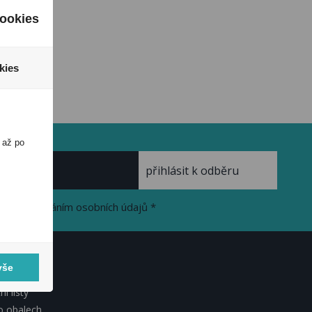
ookies
kies
 až po
se zpracováním osobních údajů *
vše
KUMENTY
í listy
o obalech