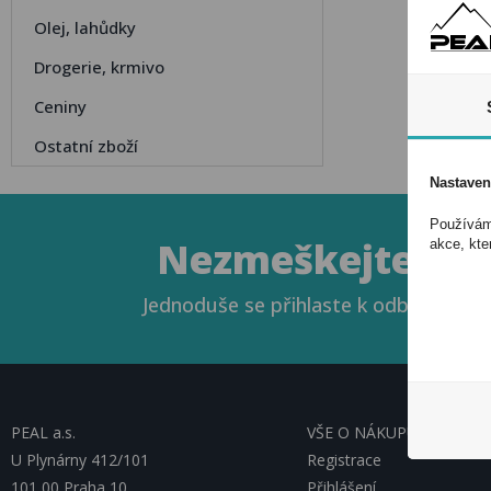
Olej, lahůdky
Drogerie, krmivo
Ceniny
Ostatní zboží
Nastaven
Používáme
Nezmeškejte naše
akce, kte
Jednoduše se přihlaste k odběru novin
PEAL a.s.
VŠE O NÁKUPU, ESHOP
U Plynárny 412/101
Registrace
101 00 Praha 10
Přihlášení