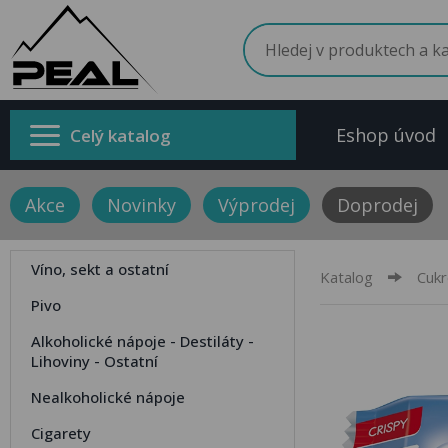
Eshop úvod
Celý katalog
Akce
Novinky
Výprodej
Doprodej
Víno, sekt a ostatní
Katalog
Cukr
Pivo
Alkoholické nápoje - Destiláty -
Lihoviny - Ostatní
Nealkoholické nápoje
Cigarety