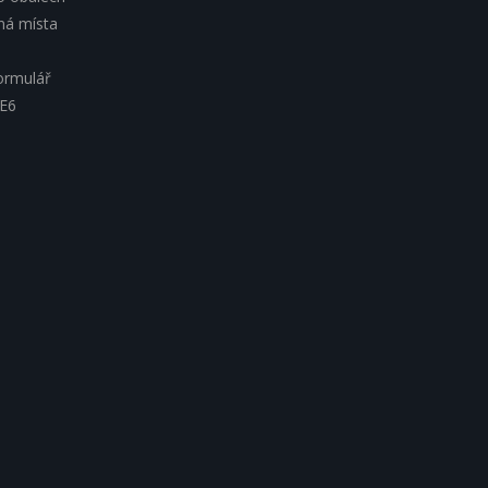
lná místa
ormulář
 E6