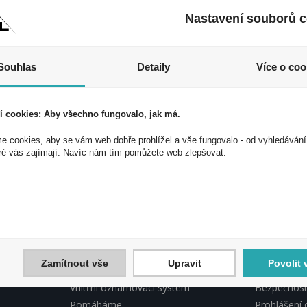
Nastavení souborů c
Souhlas
Detaily
Více o coo
í cookies: Aby všechno fungovalo, jak má.
 cookies, aby se vám web dobře prohlížel a vše fungovalo - od vyhledávání
 akce a slevy!
ré vás zajímají. Navíc nám tím pomůžete web zlepšovat.
ek a využijte exkluzivních výhod!
Souhlasím 
Zamítnout vše
Upravit
Povolit 
INFORMACE PEAL
PEAL, DO
Vnitřní oznamovací systém
Bezpečnostn
Pomáháme
Prohlášení 