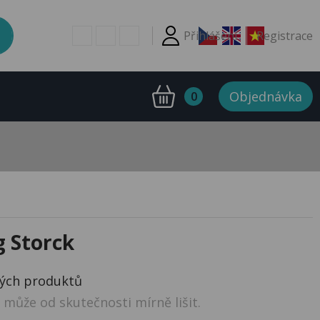
Přihlášení
Registrace
Objednávka
0
 Storck
ných produktů
může od skutečnosti mírně lišit.