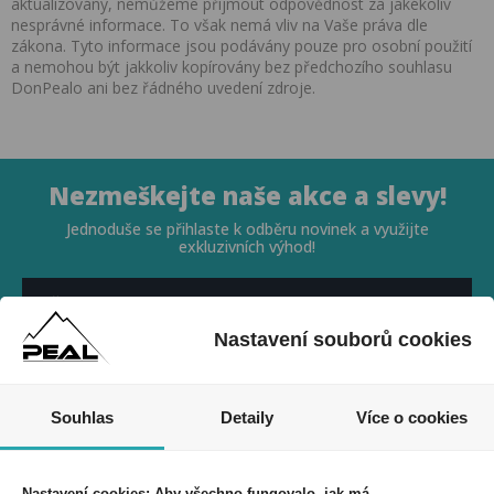
aktualizovány, nemůžeme přijmout odpovědnost za jakékoliv
nesprávné informace. To však nemá vliv na Vaše práva dle
zákona. Tyto informace jsou podávány pouze pro osobní použití
a nemohou být jakkoliv kopírovány bez předchozího souhlasu
DonPealo ani bez řádného uvedení zdroje.
Nezmeškejte naše akce a slevy!
Jednoduše se přihlaste k odběru novinek a využijte
exkluzivních výhod!
Nastavení souborů cookies
Souhlasím se zpracováním osobních údajů *
Souhlas
Detaily
Více o cookies
Nastavení cookies: Aby všechno fungovalo, jak má.