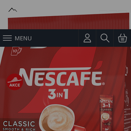
MENU
Porcovaná káva
Káva Nescafé Classic 3in1