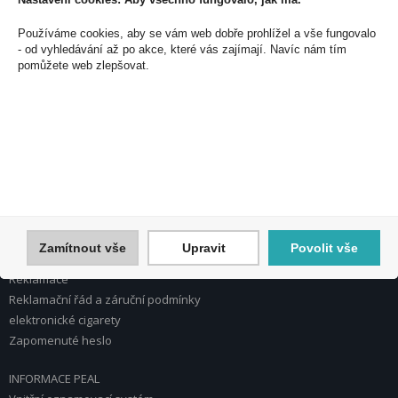
PEAL a.s.
Používáme cookies, aby se vám web dobře prohlížel a vše fungovalo
U Plynárny 412/101
- od vyhledávání až po akce, které vás zajímají. Navíc nám tím
101 00 Praha 10
pomůžete web zlepšovat.
Česká republika
Tel.: 272 774 153
E-mail: info@peal.cz
VŠE O NÁKUPU, ESHOP
Registrace
Přihlášení
Nápověda k registraci a nákupu
Zamítnout vše
Upravit
Povolit vše
Obchodní podmínky
Reklamace
Reklamační řád a záruční podmínky
elektronické cigarety
Zapomenuté heslo
INFORMACE PEAL