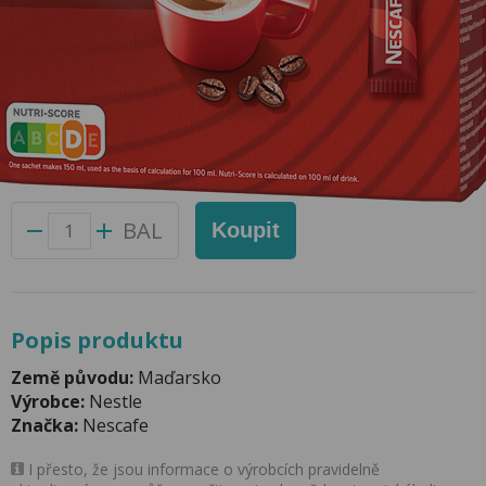
Káva Nescafé Classic 3in1
Přidat do oblíbených produktů
Foto produktu se může od skutečnosti mírně lišit.
Balení:
10 ks
Kód produktu:
53068400
BAL
Koupit
Popis produktu
Země původu:
Maďarsko
Výrobce:
Nestle
Značka:
Nescafe
I přesto, že jsou informace o výrobcích pravidelně