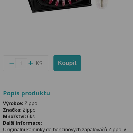
Kamínky do Zapalovačů Zippo Flint
Přidat do oblíbených produktů
Foto produktu se může od skutečnosti mírně lišit.
Balení:
24 ks
Kód produktu:
23012000
KS
Koupit
Popis produktu
Výrobce:
Zippo
Značka:
Zippo
Množství:
6ks
Další informace:
Originální kamínky do benzínových zapalovačů Zippo. V