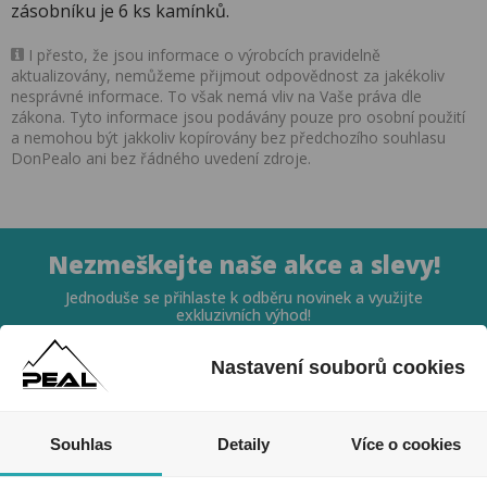
zásobníku je 6 ks kamínků.
I přesto, že jsou informace o výrobcích pravidelně
aktualizovány, nemůžeme přijmout odpovědnost za jakékoliv
nesprávné informace. To však nemá vliv na Vaše práva dle
zákona. Tyto informace jsou podávány pouze pro osobní použití
a nemohou být jakkoliv kopírovány bez předchozího souhlasu
DonPealo ani bez řádného uvedení zdroje.
Nezmeškejte naše akce a slevy!
Jednoduše se přihlaste k odběru novinek a využijte
exkluzivních výhod!
Nastavení souborů cookies
Souhlas
Detaily
Více o cookies
Souhlasím se zpracováním osobních údajů *