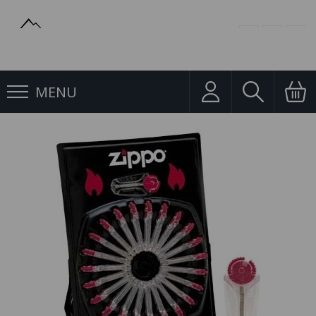
MENU
Kamínky, knoty
Kamínky do Zapalovačů Zippo Flint