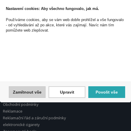
Nastavení cookies: Aby všechno fungovalo, jak má.
Používáme cookies, aby se vám web dobře prohlížel a vše fungovalo
PEAL a.s.
- od vyhledávání až po akce, které vás zajímají. Navíc nám tím
pomůžete web zlepšovat.
U Plynárny 412/101
101 00 Praha 10
Česká republika
Tel.: 272 774 153
E-mail: info@peal.cz
VŠE O NÁKUPU, ESHOP
Registrace
Přihlášení
Zamítnout vše
Upravit
Povolit vše
Nápověda k registraci a nákupu
Obchodní podmínky
Reklamace
Reklamační řád a záruční podmínky
elektronické cigarety