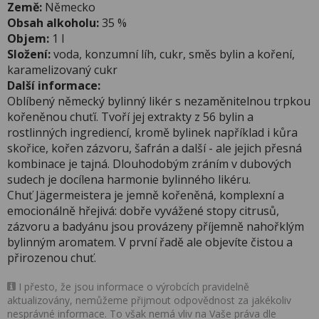
Země:
Německo
Obsah alkoholu:
35 %
Objem:
1 l
Složení:
voda, konzumní líh, cukr, směs bylin a koření,
karamelizovaný cukr
Další informace:
Oblíbený německý bylinný likér s nezaměnitelnou trpkou
kořeněnou chuťí. Tvoří jej extrakty z 56 bylin a
rostlinných ingrediencí, kromě bylinek například i kůra
skořice, kořen zázvoru, šafrán a další - ale jejich přesná
kombinace je tajná. Dlouhodobým zráním v dubových
sudech je docílena harmonie bylinného likéru.
Chuť Jägermeistera je jemně kořeněná, komplexní a
emocionálně hřejivá: dobře vyvážené stopy citrusů,
zázvoru a badyánu jsou provázeny příjemně nahořklým
bylinným aromatem. V první řadě ale objevíte čistou a
přirozenou chuť.
I přesto, že jsou informace o výrobcích pravidelně
aktualizovány, nemůžeme přijmout odpovědnost za jakékoliv
nesprávné informace. To však nemá vliv na Vaše práva dle