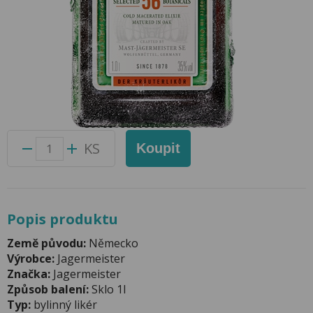
Jägermeister 1l 35%
Přidat do oblíbených produktů
Foto produktu se může od skutečnosti mírně lišit.
Balení:
6 ks
Kód produktu:
44003900
KS
Koupit
Popis produktu
Země původu:
Německo
Výrobce:
Jagermeister
Značka:
Jagermeister
Způsob balení:
Sklo 1l
Typ:
bylinný likér