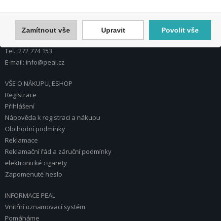
U Plynárny 412/101
101 00 Praha 10
Česká republika
Zamítnout vše
Upravit
Povolit vše
Tel.: 272 774 153
E-mail: info@peal.cz
VŠE O NÁKUPU, ESHOP
Registrace
Přihlášení
Nápověda k registraci a nákupu
Obchodní podmínky
Reklamace
Reklamační řád a záruční podmínky
elektronické cigarety
Zapomenuté heslo
INFORMACE PEAL
Vnitřní oznamovací systém
Pomáháme