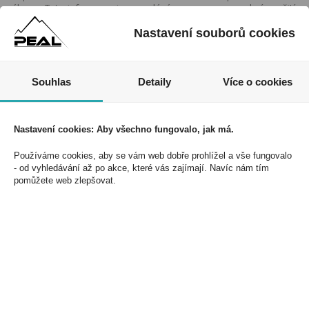
zákona. Tyto informace jsou podávány pouze pro osobní použití
a nemohou být jakkoliv kopírovány bez předchozího souhlasu
Nastavení souborů cookies
DonPealo ani bez řádného uvedení zdroje.
Souhlas
Detaily
Více o cookies
Nezmeškejte naše akce a slevy!
Jednoduše se přihlaste k odběru novinek a využijte
Nastavení cookies: Aby všechno fungovalo, jak má.
exkluzivních výhod!
Používáme cookies, aby se vám web dobře prohlížel a vše fungovalo
- od vyhledávání až po akce, které vás zajímají. Navíc nám tím
pomůžete web zlepšovat.
Souhlasím se zpracováním osobních údajů *
PEAL a.s.