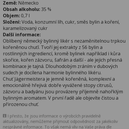
Země:
Německo
Obsah alkoholu:
35 %
Objem:
0,7 l
Složení:
Voda, konzumní líh, cukr, směs bylin a koření,
karamelizovaný cukr
Další informace:
Oblíbený německý bylinný likér s nezaměnitelnou trpkou
kořeněnou chuťí. Tvoří jej extrakty z 56 bylin a
rostlinných ingrediencí, kromě bylinek například i kůra
skořice, kořen zázvoru, šafrán a další - ale jejich přesná
kombinace je tajná. Dlouhodobým zráním v dubových
sudech je docílena harmonie bylinného likéru.
Chuť Jägermeistera je jemně kořeněná, komplexní a
emocionálně hřejivá: dobře vyvážené stopy citrusů,
zázvoru a badyánu jsou provázeny příjemně nahořklým
bylinným aromatem. V první řadě ale objevíte čistou a
přirozenou chuť.
I přesto, že jsou informace o výrobcích pravidelně
aktualizovány, nemůžeme přijmout odpovědnost za jakékoliv
nesprávné informace. To však nemá vliv na Vaše práva dle