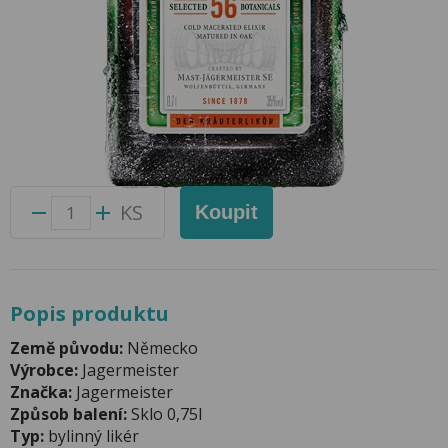
Jägermeister 0,7l 35%
Přidat do oblíbených produktů
Foto produktu se může od skutečnosti mírně lišit.
Balení:
6 ks
Kód produktu:
44003600
KS
Koupit
Popis produktu
Země původu:
Německo
Výrobce:
Jagermeister
Značka:
Jagermeister
Způsob balení:
Sklo 0,75l
Typ:
bylinný likér