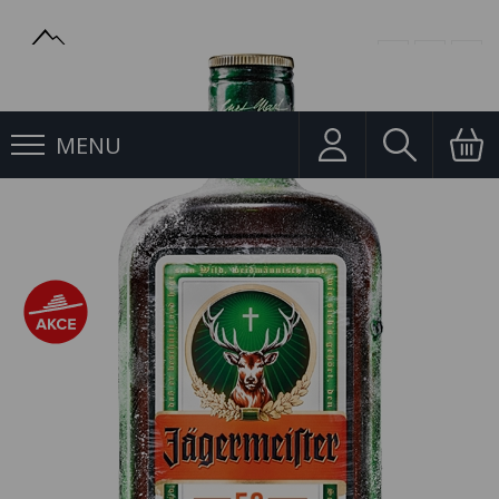
MENU
Likéry
Jägermeister 0,7l 35%