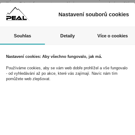
zákona. Tyto informace jsou podávány pouze pro osobní použití
a nemohou být jakkoliv kopírovány bez předchozího souhlasu
Nastavení souborů cookies
DonPealo ani bez řádného uvedení zdroje.
Souhlas
Detaily
Více o cookies
Nezmeškejte naše akce a slevy!
Jednoduše se přihlaste k odběru novinek a využijte
Nastavení cookies: Aby všechno fungovalo, jak má.
exkluzivních výhod!
Používáme cookies, aby se vám web dobře prohlížel a vše fungovalo
- od vyhledávání až po akce, které vás zajímají. Navíc nám tím
pomůžete web zlepšovat.
Souhlasím se zpracováním osobních údajů *
PEAL a.s.