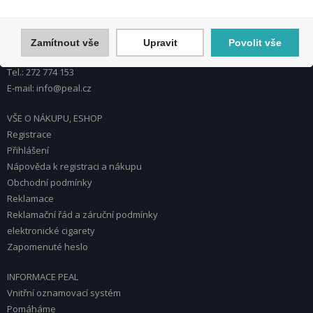
U Plynárny 412/101
101 00 Praha 10
Česká republika
Zamítnout vše
Upravit
Povolit vše
Tel.: 272 774 153
E-mail: info@peal.cz
VŠE O NÁKUPU, ESHOP
Registrace
Přihlášení
Nápověda k registraci a nákupu
Obchodní podmínky
Reklamace
Reklamační řád a záruční podmínky
elektronické cigarety
Zapomenuté heslo
INFORMACE PEAL
Vnitřní oznamovací systém
Pomáháme