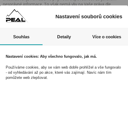
nesprávné informace. To však nemá vliv na Vaše práva dle
zákona. Tyto informace jsou podávány pouze pro osobní použití
a nemohou být jakkoliv kopírovány bez předchozího souhlasu
Nastavení souborů cookies
DonPealo ani bez řádného uvedení zdroje.
Souhlas
Detaily
Více o cookies
Nezmeškejte naše akce a slevy!
Nastavení cookies: Aby všechno fungovalo, jak má.
Jednoduše se přihlaste k odběru novinek a využijte
exkluzivních výhod!
Používáme cookies, aby se vám web dobře prohlížel a vše fungovalo
- od vyhledávání až po akce, které vás zajímají. Navíc nám tím
pomůžete web zlepšovat.
Souhlasím se zpracováním osobních údajů *