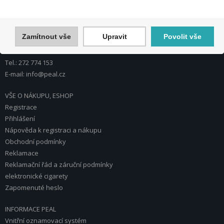
PEAL a.s.
U Plynárny 412/101
101 00 Praha 10
Zamítnout vše
Upravit
Povolit vše
Česká republika
Tel.: 272 774 153
E-mail: info@peal.cz
VŠE O NÁKUPU, ESHOP
Registrace
Přihlášení
Nápověda k registraci a nákupu
Obchodní podmínky
Reklamace
Reklamační řád a záruční podmínky
elektronické cigarety
Zapomenuté heslo
INFORMACE PEAL
Vnitřní oznamovací systém