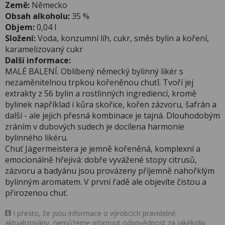
Země:
Německo
Obsah alkoholu:
35 %
Objem:
0,04 l
Složení:
Voda, konzumní líh, cukr, směs bylin a koření,
karamelizovaný cukr
Další informace:
MALÉ BALENÍ. Oblíbený německý bylinný likér s
nezaměnitelnou trpkou kořeněnou chuťí. Tvoří jej
extrakty z 56 bylin a rostlinných ingrediencí, kromě
bylinek například i kůra skořice, kořen zázvoru, šafrán a
další - ale jejich přesná kombinace je tajná. Dlouhodobým
zráním v dubových sudech je docílena harmonie
bylinného likéru.
Chuť Jägermeistera je jemně kořeněná, komplexní a
emocionálně hřejivá: dobře vyvážené stopy citrusů,
zázvoru a badyánu jsou provázeny příjemně nahořklým
bylinným aromatem. V první řadě ale objevíte čistou a
přirozenou chuť.
I přesto, že jsou informace o výrobcích pravidelně
aktualizovány, nemůžeme přijmout odpovědnost za jakékoliv