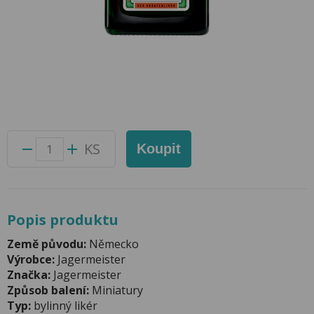
Jägermeister 0,04l 35% Mini
Přidat do oblíbených produktů
Foto produktu se může od skutečnosti mírně lišit.
Balení:
24 ks
Kód produktu:
65003100
KS
Koupit
Popis produktu
Země původu:
Německo
Výrobce:
Jagermeister
Značka:
Jagermeister
Způsob balení:
Miniatury
Typ:
bylinný likér