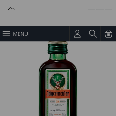
MENU
Likéry
Jägermeister 0,04l 35% Mini