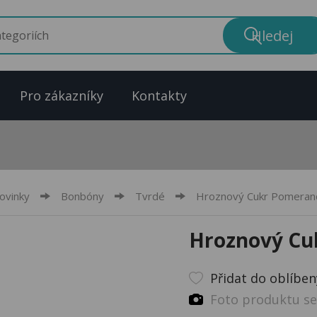
Pro zákazníky
Kontakty
ovinky
Bonbóny
Tvrdé
Hroznový Cukr Pomeran
Hroznový Cu
Přidat do oblíbe
Foto produktu se 