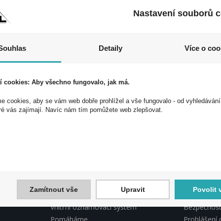
Nastavení souborů c
Souhlas
Detaily
Více o coo
í cookies: Aby všechno fungovalo, jak má.
 cookies, aby se vám web dobře prohlížel a vše fungovalo - od vyhledávání
 akce a slevy!
ré vás zajímají. Navíc nám tím pomůžete web zlepšovat.
ek a využijte exkluzivních výhod!
Souhlasím 
Zamítnout vše
Upravit
Povolit 
INFORMACE PEAL
PEAL, DO
Vnitřní oznamovací systém
Bezpečnostn
Pomáháme
Prohlášení 