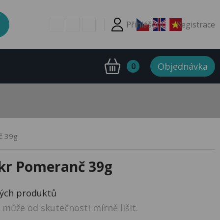
Přihlášení
Registrace
Objednávka
0
č 39g
kr Pomeranč 39g
ných produktů
může od skutečnosti mírně lišit.