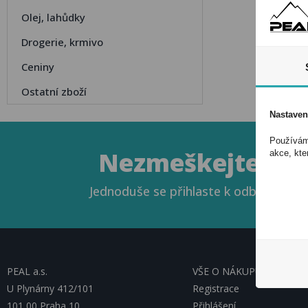
Olej, lahůdky
Drogerie, krmivo
Ceniny
Ostatní zboží
Nastaven
Používáme
Nezmeškejte naše
akce, kte
Jednoduše se přihlaste k odběru novin
PEAL a.s.
VŠE O NÁKUPU, ESHOP
U Plynárny 412/101
Registrace
101 00 Praha 10
Přihlášení