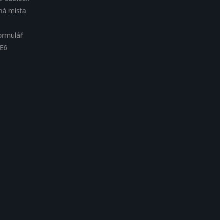
lná místa
ormulář
 E6