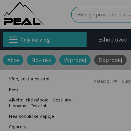
Eshop úvod
Celý katalog
Akce
Novinky
Výprodej
Doprodej
Víno, sekt a ostatní
Katalog
Cukr
Pivo
Alkoholické nápoje - Destiláty -
Lihoviny - Ostatní
Nealkoholické nápoje
Cigarety