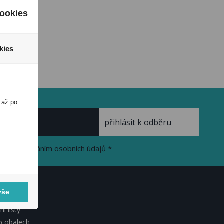
ookies
kies
 až po
se zpracováním osobních údajů *
vše
KUMENTY
í listy
o obalech