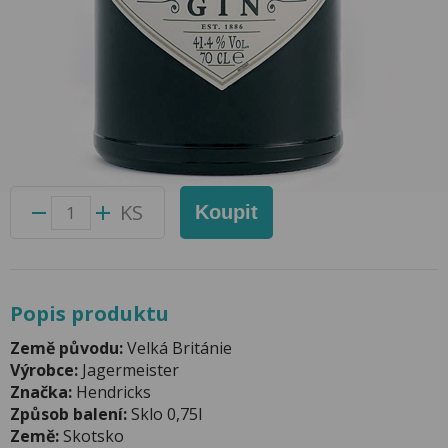
Gin Hendricks 0,7l 41,4%
Přidat do oblíbených produktů
Foto produktu se může od skutečnosti mírně lišit.
Balení:
6 ks
Kód produktu:
65076800
KS
Koupit
Popis produktu
Země původu:
Velká Británie
Výrobce:
Jagermeister
Značka:
Hendricks
Způsob balení:
Sklo 0,75l
Země:
Skotsko