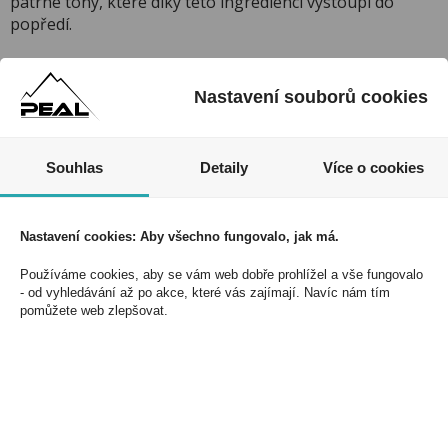
patrné tóny, které díky této ingredienci vystoupí do
popředí.
I přesto, že jsou informace o výrobcích pravidelně
aktualizovány, nemůžeme přijmout odpovědnost za jakékoliv
Nastavení souborů cookies
nesprávné informace. To však nemá vliv na Vaše práva dle
zákona. Tyto informace jsou podávány pouze pro osobní použití
a nemohou být jakkoliv kopírovány bez předchozího souhlasu
DonPealo ani bez řádného uvedení zdroje.
Souhlas
Detaily
Více o cookies
Nastavení cookies: Aby všechno fungovalo, jak má.
Nezmeškejte naše akce a slevy!
Používáme cookies, aby se vám web dobře prohlížel a vše fungovalo
Jednoduše se přihlaste k odběru novinek a využijte
- od vyhledávání až po akce, které vás zajímají. Navíc nám tím
exkluzivních výhod!
pomůžete web zlepšovat.