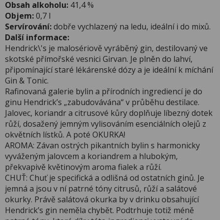
Obsah alkoholu:
41,4 %
Objem:
0,7 l
Servírování:
dobře vychlazený na ledu, ideální i do mixů.
Další informace:
Hendrick\'s je malosériově vyráběný gin, destilovaný ve
skotské přímořské vesnici Girvan. Je plněn do lahví,
připomínající staré lékárenské dózy a je ideální k míchání
Gin & Tonic.
Rafinovaná galerie bylin a přírodních ingrediencí je do
ginu Hendrick’s „zabudovávána“ v průběhu destilace.
Jalovec, koriandr a citrusové kůry doplňuje líbezný dotek
růží, dosažený jemným vylisováním esenciálních olejů z
okvětních lístků. A poté OKURKA!
AROMA: Závan ostrých pikantních bylin s harmonicky
vyváženým jalovcem a koriandrem a hlubokým,
překvapivě květinovým aroma fialek a růží.
CHUŤ: Chuť je specifická a odlišná od ostatních ginů. Je
jemná a jsou v ní patrné tóny citrusů, růží a salátové
okurky. Právě salátová okurka by v drinku obsahující
Hendrick’s gin neměla chybět. Podtrhuje totiž méně