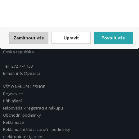
Souhlasím se zpracováním osobních údajů *
PEAL a.s.
U Plynárny 412/101
Zamítnout vše
Upravit
Povolit vše
101 00 Praha 10
Česká republika
Tel.: 272 774 153
E-mail: info@peal.cz
VŠE O NÁKUPU, ESHOP
Registrace
Přihlášení
Nápověda k registraci a nákupu
Obchodní podmínky
Reklamace
Reklamační řád a záruční podmínky
elektronické cigarety