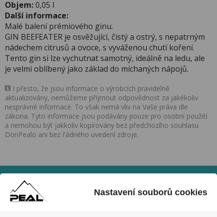
Objem:
0,05 l
Další informace:
Malé balení prémiového ginu.
GIN BEEFEATER je osvěžující, čistý a ostrý, s nepatrným
nádechem citrusů a ovoce, s vyváženou chutí koření.
Tento gin si lze vychutnat samotný, ideálně na ledu, ale
je velmi oblíbený jako základ do míchaných nápojů.
I přesto, že jsou informace o výrobcích pravidelně
aktualizovány, nemůžeme přijmout odpovědnost za jakékoliv
nesprávné informace. To však nemá vliv na Vaše práva dle
zákona. Tyto informace jsou podávány pouze pro osobní použití
a nemohou být jakkoliv kopírovány bez předchozího souhlasu
DonPealo ani bez řádného uvedení zdroje.
Nezmeškejte naše akce a slevy!
Nastavení souborů cookies
Jednoduše se přihlaste k odběru novinek a využijte
exkluzivních výhod!