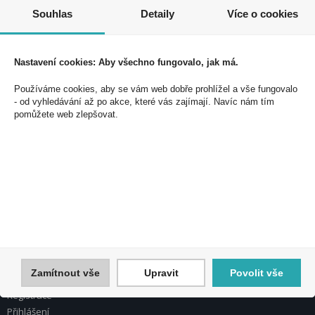
Souhlas
Detaily
Více o cookies
Nastavení cookies: Aby všechno fungovalo, jak má.
Souhlasím se zpracováním osobních údajů *
Používáme cookies, aby se vám web dobře prohlížel a vše fungovalo
- od vyhledávání až po akce, které vás zajímají. Navíc nám tím
pomůžete web zlepšovat.
PEAL a.s.
U Plynárny 412/101
101 00 Praha 10
Česká republika
Tel.: 272 774 153
E-mail: info@peal.cz
Zamítnout vše
Upravit
Povolit vše
VŠE O NÁKUPU, ESHOP
Registrace
Přihlášení