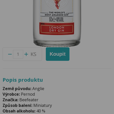
Gin Beefeater 0,05l 40% Mini
Přidat do oblíbených produktů
Foto produktu se může od skutečnosti mírně lišit.
Balení:
12 ks
Kód produktu:
65002700
KS
Koupit
Popis produktu
Země původu:
Anglie
Výrobce:
Pernod
Značka:
Beefeater
Způsob balení:
Miniatury
Obsah alkoholu:
40 %