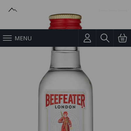
MENU
Gin
Gin Beefeater 0,05l 40% Mini